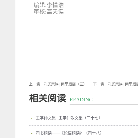
编辑:李懂浩
审核:高天健
上一篇：
孔氏宗族 | 阙里后裔（三）
下一篇：
孔氏宗族 | 阙里
相关阅读
READING
王学仲文集 | 王学仲散文集（二十七）
四书精读——《论语精读》（四十八）