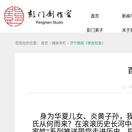
首页
新闻
彭门弟子
关于
您现在的位置：
首页
>
媒体专栏
>
济宁晚报《掌故知鲁》
20
身为华夏儿女、炎黄子孙，
氏从何而来？在滚滚历史长河中
家姓”系列推送带您走进历史，