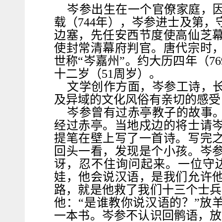
岑参出生在一个官僚家庭，
载（744年），岑参进士及第
边塞，先任安西节度使高仙芝
使封常清幕府判官。唐代宗时
世称“岑嘉州”。约大历四年（7
十二岁（51周岁）。
文学创作方面，岑参工诗，
及异域的文化风俗有亲切的感受
岑参曾有过赤亭教子的故事
经过赤亭。当地戍边的将士请
提笔在壁上写了一首诗。写完
回头一看，发现是个小孩。岑
讶，忍不住询问起来。一位守
娃，他会说汉语，是我们允许
路，就是他救了我们十三个士兵
他：“是谁教你说汉语的？”放
一本书。岑参不认识回鹘语，放