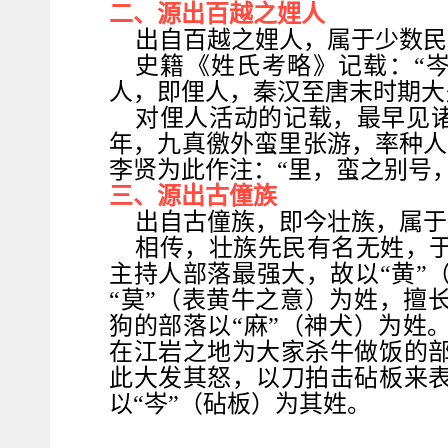
二、源出百越之娌人
出自百越之娌人，属于少数民
史籍《姓氏考略》记载：“
人，即俚人，秦汉至唐末时期大
对俚人活动的记载，最早见诸
年，九真徼外蛮里张游，率种人
李贤为此作注：“里，蛮之别号
三、源出古僮族
出自古僮族，即今壮族，属于
相传，壮族先民有名无姓，
主持人部落最强大，故以“黄”
“莫”（表黄牛之意）为姓，擅
狗的部落以“麻”（神犬）为姓
在江岩之地为大家杀牛做饭的
此大发其怒，以刀拍击砧板来
以“岑”（砧板）为其姓。