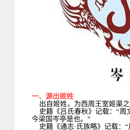
一、源出姬姓
出自姬姓，为西周王室姬渠之
史籍《吕氏春秋》记载：“周
今梁国岑亭是也。”
史籍《通志·氏族略》记载：