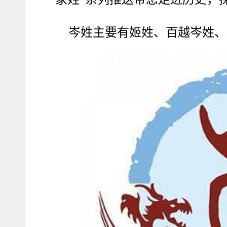
岑姓主要有姬姓、百越岑姓、