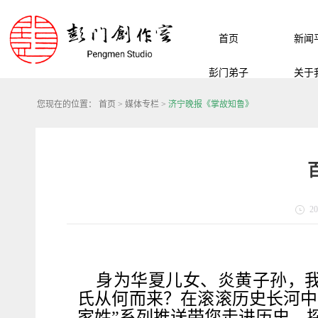
首页
新闻
彭门弟子
关于
您现在的位置：
首页
>
媒体专栏
>
济宁晚报《掌故知鲁》
20
身为华夏儿女、炎黄子孙，
氏从何而来？在滚滚历史长河中
家姓”系列推送带您走进历史，