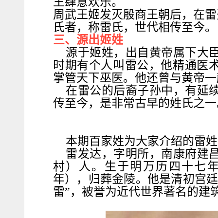
王肆意欢乐。
周武王姬发灭殷商王朝后，在雷
氏者，称雷氏，世代相传至今。
三、源出姬姓
源于姬姓，出自黄帝属下大
时期有个人叫雷公，他精通医术
掌管天下巫医。他还曾与黄帝一
在雷公的后裔子孙中，有延
传至今，是非常古早的姓氏之一
本期百家姓为大家介绍的雷姓
雷发达，字明所，南康府建
村）人。生于明万历四十七年（
年），归葬金陵。他是清初宫廷
雷”，被誉为近代世界著名的建