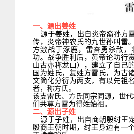
一、源出姜姓
源于姜姓，出自炎帝裔孙方
传，炎帝神农氏的九世孙叫雷
方激战于涿鹿，雷奋勇杀敌，
功。战争胜利后，黄帝论功行
山古亦称龙山），建立了自己
国为姓氏，复姓方雷氏，为古
文简化分衍为两支，有以先祖
者，称方氏。
该支雷氏、方氏同宗同源，世代
们共尊方雷为得姓始祖。
二、源出子姓
源于子姓，出自商朝殷纣王
殷商王朝时期，纣王身边有一