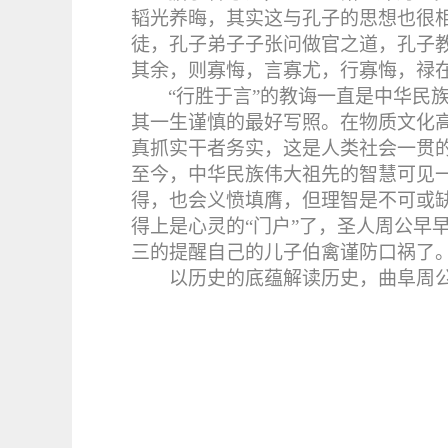
韬光养晦，其实这与孔子的思想也很相
徒，孔子弟子子张问做官之道，孔子
其余，则寡悔，言寡尤，行寡悔，禄
“行胜于言”的教诲一直是中华民
其一生谨慎的最好写照。在物质文化
真抓实干者务实，这是人类社会一贯
至今，中华民族伟大祖先的智慧可见
得，也会义愤填膺，但理智是不可或缺
得上是心灵的“门户”了，圣人周公早
三的提醒自己的儿子伯禽谨防口祸了
以历史的底蕴解读历史，曲阜周