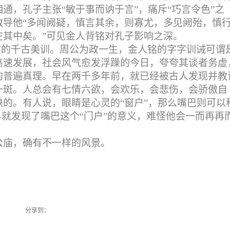
通，孔子主张“敏于事而讷于言”，痛斥“巧言令色”之
教导他“多闻阙疑，慎言其余，则寡尤，多见阙殆，慎
在其中矣。”可见金人背铭对孔子影响之深。
族的千古美训。周公为政一生，金人铭的字字训诫可谓
高速发展，社会风气愈发浮躁的今日，夸夸其谈者务虚
的普遍真理。早在两千多年前，就已经被古人发现并教
一斑。人总会有七情六欲，会欢乐，会悲伤，会骄傲自
的。有人说，眼睛是心灵的“窗户”，那么嘴巴则可以
早就发现了嘴巴这个“门户”的意义，难怪他会一而再再
。
公庙，确有不一样的风景。
分享到：