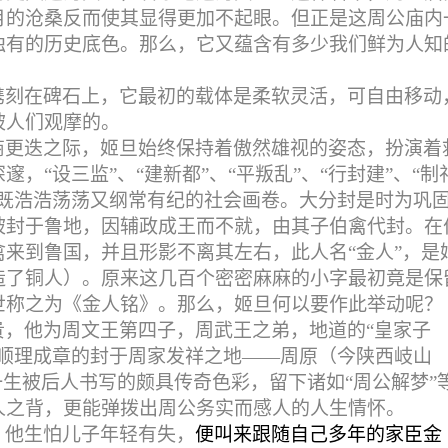
月的沧桑反而使其显得更加不起眼。但正是这周公庙内
独有的历史底色。那么，它又蕴含有多少我们鲜为人知
镌刻在碑石上，它最初的载体是柔软灵活，可自由移动
被人们观摩的。
商更迭之际，姬旦始终保持着傲然雄视的姿态，扮演着
，“设三监”、“建新都”、“平叛乱”、“行封建”、“制
幅既浩浩荡荡又纲常有纪的社会画卷。大分封是时为巩
被封于鲁地，因辅政成王而不就，由其子伯禽代封。在
来到鲁国，并且形影不离其左右，此人名“金人”，是
造了铜人）。原来这几百个密密麻麻的小字最初竟是保
世称之为《金人铭》。那么，姬旦何以要作此举动呢？
贵，他为周文王第四子，周武王之弟，地道的“皇家子
时顺理成章的封于周家发祥之地——周原（今陕西岐山
一生被后人书写的颇具传奇色彩，留下诸如“周公解梦”
人之背，更能弹拨出周公务实而感人的人生情怀。
，他生怕儿子年轻有失，
便叫来跟随自己多年的家臣金