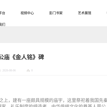
平台
视频中心
彭门书架
艺术展馆
我们
公庙《金人铭》碑
2026-08-06
0
阜之上，建有一座颇具规模的庙宇，这里祭祀着我国先
想家，礼乐制度的缔造者，中华传统文化的奠基人周公