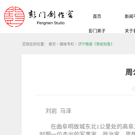
首页
新闻
彭门弟子
关于
您现在的位置：
首页
>
媒体专栏
>
济宁晚报《掌故知鲁》
周
刘岩
马泽
在曲阜明故城东北1公里处的高
时期一位杰出的军事家、政治家、思