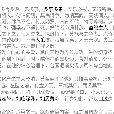
：
多言多败。无多事，
多事多患
。安乐必戒，无行所悔
祸将大。勿谓何残，其祸将然。勿谓莫闻，天妖伺人。
江河。绵绵不绝，将成网罗。青青不伐，将寻斧柯。诚
门也。强梁者不得其死，好胜者必遇其敌。
盗怨主人
，
后之下之，使人慕之。执雌持下，莫能与之争者。人皆
。内藏我知，不与
人论
技。我虽尊高，人莫害我。夫江
常与善人。戒之哉！戒之哉！
路发自内心的关爱，其内容也为周公从政一生的切身经
，他到鲁国后，时时陪伴在伯禽身边，背对伯禽，让他
望，在他的精心治理下，鲁国逐渐实现了周人与当地商
路。
文化产生重大影响，甚至连孔子也对其推崇至极。汉刘
太庙。左陛之前，有金人焉。三缄其口，而名其背
此大致相同：“孔子既读斯文，顾谓弟子曰：‘小人识之
战兢兢
，
如临深渊，如履薄冰
。行身如此，岂以
口过
患
黄帝铭》六篇之一。纵观通篇内容，就是强调少言慎言