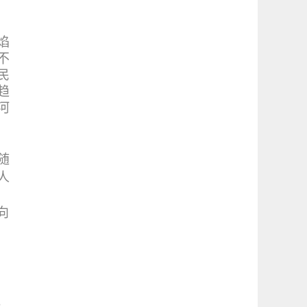
。
焰
不
民
趋
河
随
人
向
，
，