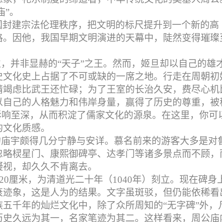
庙”。
国封建宗法伦理秩序，把文明的标尺提升到一个新的高
格。因他，我国早期文明演进的天幕中，陡然变得璀璨
位，并非显赫的“天子”之王。然而，姬旦却以自己的雄
史文化史上占据了不可或缺的一席之地。行走在周朝初
精竭虑比武王还忙碌；为了王室的长治久安，费尽心机
以自己的人格魅力和伟岸身量，赢得了历史的尊重，被
影响至深，从而积淀了儒家文化的源泉。在这里，你可
的文化质感。
的庙宇颇得几分宁静与安详。慕名前来的游客大多是对
忽略棂星门、康熙御碑亭、达孝门等诸多景点而不顾，
凝视，却久久不肯离去。
厚20厘米，为清道光二十年（1040年）刻立。现在碑身
衰迹象，这是人为的结果。文字虽斑驳，但仍能依稀看
五千年的灿烂文化中，除了众所周知的“无字碑”外，
历史久远为其一，名家笔迹为其二。这样看来，周公庙