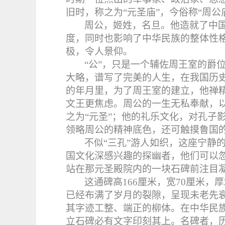
旧时，称之为“元圣庙”，今俗称“周公
周公，姬姓，名旦。他造就了中
度，同时也影响了中华民族的整体性
极，令人景仰。
“公”，只是一个辅佐周王室的爵
大略，谱写了完美的人生，在我国历
的年月里，为了周王室的建立，他禅
文王更焦虑。周公的一生无私奉献，
之为“元圣”；他的礼乐文化，对孔子
领略周公的精神底色，还可触摸鲁国
不似“三孔”游人如织，这座宁静
国文化深感兴趣的探幽者，他们可以
站在那元圣殿院内的一块石碑前注目
这通碑高166厘米，宽70厘米，
已经布满了岁月的裂隙，呈现未老先
其字迹工整、端正的柳体。在中华民族
立石碑必有文字印刻其上。名碑者，