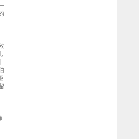
一
的
，
救
礼
固
伯
姬
留
等