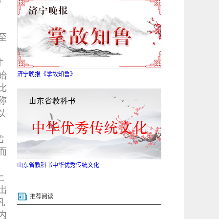
至
才
始
济宁晚报《掌故知鲁》
比
称
以
鲁
而
山东省教科书中华优秀传统文化
上
出
推荐阅读
凡
内