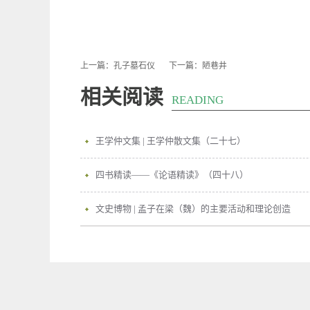
上一篇：
孔子墓石仪
下一篇：
陋巷井
相关阅读
READING
王学仲文集 | 王学仲散文集（二十七）
四书精读——《论语精读》（四十八）
文史博物 | 孟子在梁（魏）的主要活动和理论创造