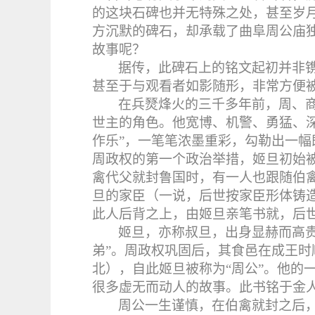
的这块石碑也并无特殊之处，甚至岁
方沉默的碑石，却承载了曲阜周公庙
故事呢？
据传，此碑石上的铭文起初并非
甚至于与观看者如影随形，非常方便
在兵燹烽火的三千多年前，周、
世主的角色。他宽博、机警、勇猛、深邃
作乐”，一笔笔浓墨重彩，勾勒出一
周政权的第一个政治举措，姬旦初始
禽代父就封鲁国时，有一人也跟随伯禽
旦的家臣（一说，后世按家臣形体铸
此人后背之上，由姬旦亲笔书就，后
姬旦，亦称叔旦，出身显赫而高
弟”。周政权巩固后，其食邑在成王
北），自此姬旦被称为“周公”。他的
很多虚无而动人的故事。此书铭于金
周公一生谨慎，在伯禽就封之后