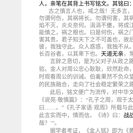
人，亲笔在其背上书写铭文。其铭曰
古之慎言人也，戒之哉！无多言，
勿谓何伤，其祸将长。勿谓何害，其
焰不灭，炎炎奈何。涓涓不壅，将成
能慎之，祸之根也。曰是何伤，祸之
害其贵。君子知天下之不可盖也，故
彼，我独守此。众人惑惑，我独不从
长百谷者，以其卑下也。
天道无亲
，
言辞之恳切，是为父对子从政之
验。金人对周公忠心耿耿，欣然赴命
时观看周公的训诫。伯禽果然不负众
的民族融合，走向了社会稳定繁荣之
此后，铭文便广为流传，对中华
《说苑·敬慎篇》：“孔子之周，观于
曰……。”《孔子家语·观周》所载与
此言实而中，情而信。《诗》曰：
战
哉？’”。
据学者考证，《金人铭》即为《