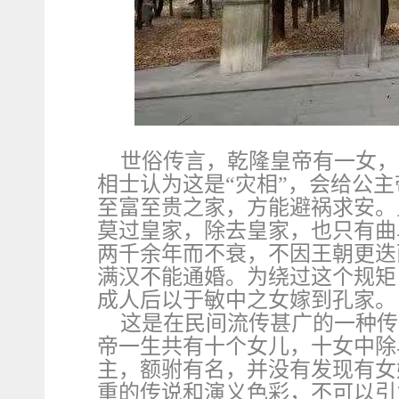
世俗传言，乾隆皇帝有一女，
相士认为这是“灾相”，会给公
至富至贵之家，方能避祸求安。
莫过皇家，除去皇家，也只有曲
两千余年而不衰，不因王朝更迭
满汉不能通婚。为绕过这个规矩
成人后以于敏中之女嫁到孔家。
这是在民间流传甚广的一种传
帝一生共有十个女儿，十女中除
主，额驸有名，并没有发现有女
重的传说和演义色彩，不可以引