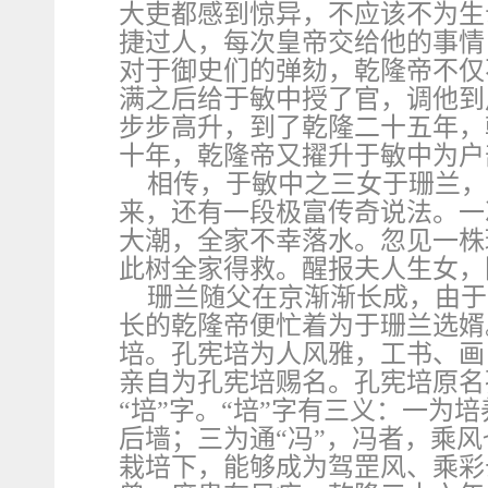
大吏都感到惊异，不应该不为生
捷过人，每次皇帝交给他的事情
对于御史们的弹劾，乾隆帝不仅
满之后给于敏中授了官，调他到
步步高升，到了乾隆二十五年，
十年，乾隆帝又擢升于敏中为户
相传，于敏中之三女于珊兰，
来，还有一段极富传奇说法。一
大潮，全家不幸落水。忽见一株
此树全家得救。醒报夫人生女，
珊兰随父在京渐渐长成，由于
长的乾隆帝便忙着为于珊兰选婿。
培。孔宪培为人风雅，工书、画
亲自为孔宪培赐名。孔宪培原名
“培”字。“培”字有三义：一为
后墙；三为通“冯”，冯者，乘风
栽培下，能够成为驾罡风、乘彩