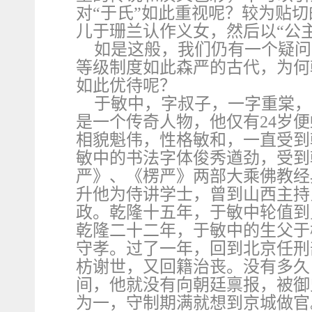
对“于氏”如此重视呢？较为贴
儿于珊兰认作义女，然后以“公
如是这般，我们仍有一个疑问
等级制度如此森严的古代，为何
如此优待呢？
于敏中，字叔子，一字重棠，
是一个传奇人物，他仅有24岁
相貌魁伟，性格敏和，一直受到
敏中的书法字体俊秀遒劲，受到
严》、《楞严》两部大乘佛教经
升他为侍讲学士，曾到山西主持
政。乾隆十五年，于敏中轮值到
乾隆二十二年，于敏中的生父于
守孝。过了一年，回到北京任刑
枋谢世，又回籍治丧。没有多久
间，他就没有向朝廷禀报，被御
为一，守制期满就想到京城做官