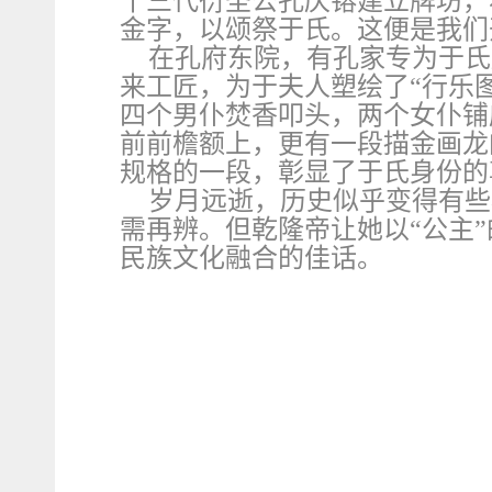
十三代衍圣公孔庆镕建立牌坊，
金字，以颂祭于氏。这便是我们
在孔府东院，有孔家专为于氏
来工匠，为于夫人塑绘了“行乐
四个男仆焚香叩头，两个女仆铺
前前檐额上，更有一段描金画龙
规格的一段，彰显了于氏身份的
岁月远逝，历史似乎变得有些
需再辨。但乾隆帝让她以“公主
民族文化融合的佳话。