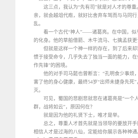
这三点，我认为“先有司”就是对人才的尊重
亲，就会越俎代庖，就好比舍弃车驾而与马同行
乱。
看一个古代“神人”——诸葛亮。在中国，
的化身。他的草船借箭、木牛流马、七擒孟获更
但就是这样一个神一样的存在，到了后来却
惯于接受命令，几乎失去了独当一面的能力，在
作先锋”的困境。
他的对手司马懿也曾断言：“孔明食少事烦
害了他的身心健康，最终54岁“出师未捷身先死
灭。
可见，蜀国的悲剧悲就悲在诸葛亮是“一个
群，战将如云”，原因何在？
就是因为他的礼贤下士，唯才是举。
总之，尊重人才首先就是当领导的要放开手
相信人才是过海的八仙，定能给你展示各种神通