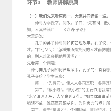
环节
教师讲解原典
3
（一）我们先来看原典一，大家共同诵读一遍。
仲弓为季氏宰，问政。子曰：“先有司，赦小
知，人其舍诸
?
”——
《论语•子路》
大意是说：
孔子的弟子仲弓问如何管理政事。孔子说：
才。”仲弓又问：“怎样知道是贤良的人才而把他
的，别人难道会把他埋没吗？”
先看第一个问题：
1.
仲弓向孔子问如何管理政事，孔子的回答有
哪
孔子交给了学生三条：
第一，“先有司”。使人人各司其职，各得其
第二，“赦小过”。“赦小过”的主要作用就
“水至清则无鱼，人至察则无徒。”如果你事事
错误不放，谁还愿意跟从你，为你卖力气呢？所
第三，至于“举贤才”，任何时候，慧眼识才