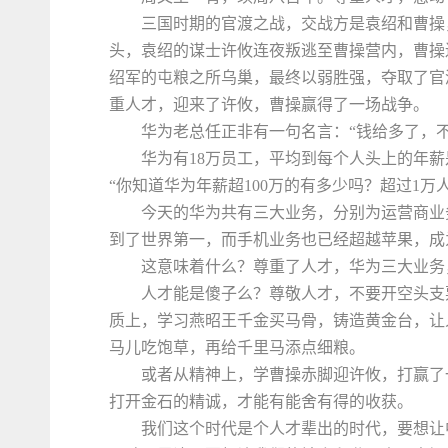
三国时期的官渡之战，交战方是袁绍和曹操
头，袁绍的谋士许攸连夜叛逃至曹操营内，曹操
绍军的屯粮之所乌巢，最终以弱胜强，夺取了官
重人才，迎来了许攸，曹操赢得了一场战争。
华为老总任正非有一句名言：“钱给多了，
华为有18万员工，平均到每个人头上的年薪
“你知道华为年薪超100万的有多少吗？超过1万人
今天的华为共有三大业务，分别为运营商业
到了世界第一，而手机业务也已经超越苹果，成
这意味着什么？尊重了人才，华为三大业务
人才能是傻子么？尊敬人才，不要开空头支
质上，学习燕昭王千金买马骨，铸造黄金台，让
马儿吃饱草，再给千里马添点细粮。
或者从精神上，学曹操赤脚迎许攸，打赢了
打开金石的精诚，才能有能舍有得的收获。
我们这个时代是个人才辈出的时代，要想让