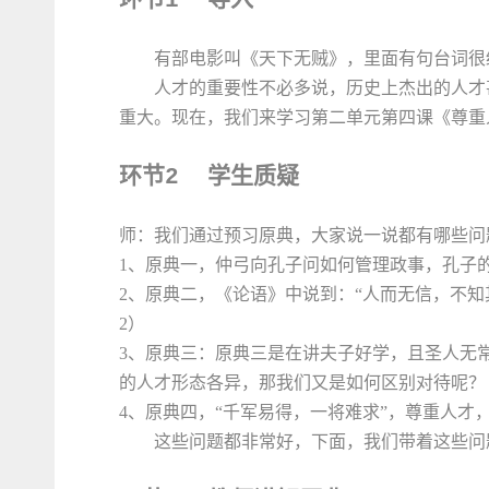
1
有部电影叫《天下无贼》，里面有句台词很经
人才的重要性不必多说，历史上杰出的人才
重大。现在，我们来学习第二单元第四课《尊重
环节
学生质疑
2
师：我们通过预习原典，大家说一说都有哪些问
1、
原典一，
仲弓向孔子问如何管理政事，孔子
2、
原典二，《论语》中说到：“人而无信，不知
2）
3
、原典三：原典三是在讲夫子好学，且圣人无
的人才形态各异，那我们又是如何区别对待呢？ 
4
、原典四，
“千军易得，一将难求”，尊重人才
这些问题都非常好，下面，我们带着这些问