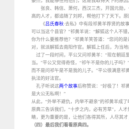
豪杰，我能够任用他们，这是我取得天下的原因
张良、韩信、萧何，西汉三杰，开国元勋，
高的人才，都追随了刘邦，帮他打下了天下。原
《
吕氏春秋
·去私》中有段祁黄羊荐贤的故
可以当这个县官？”祁黄羊说：“解狐这个人不错
你为什么要推荐他？”祁黄羊笑答道：“您问的
对，就派解狐去南阳作官。解狐上任后，为当地
过了一段时间，平公又问祁黄羊：“现在朝廷里
当。”平公又觉得奇怪，“祁午不是你的儿子吗？
而不是问祁午是不是我的儿子。”平公很满意祁
执法的好法官。
孔子听说这
两个故事
后称赞说：“好极了！祁
是大公无私啊！”
从此，“外举不避仇，内举不避亲”的祁黄羊成了
原典三告诉我们，“十步之内，必有芳草”，人
睛，更为重要的是，让他们各得其所，人尽其才
（四）最后我们看看原典四。