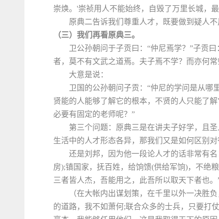
崇焕。'崇祯用人不能始终，自毁了万里长城，
原典二告诉我们尊重人才，既要做到疑人不
（三）我们再看原典三。
卫公孙朝问于子贡曰：“仲尼焉学？”子贡
者，莫不有文武之道焉。夫子焉不学？而亦何常师
大意是说：
卫国的公孙朝问子贡：“仲尼的学问是从哪
贤能的人能够了解它的根本，不贤的人只能了解
必要有固定的老师呢？”
第三个问题：原典三是在讲夫子好学，且圣
生活中的人才形态各异，那我们又是如何区别对
还是刘邦，因为他一段论人才的话非常有名
房);镇国家，抚百姓，给饷馈(供给军饷)，不绝
三者皆人杰，吾能用之，此吾所以取天下者也。
（在大帐内出谋划策，在千里以外一决胜负
的道路，我不如萧何;联合众多的士兵，只要打