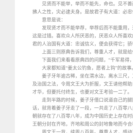
见贤而不能举，举而不能先，命也。见不善
拂人之性，灾必逮夫身。是故君子有大道：必忠
意思是说：
发现贤才而不能举荐，举荐后而不能重用，
这是过错。喜欢众人所厌恶的，厌恶众人所喜欢
君的人治国有大道：忠诚信义，便会获得它；骄
上面三则原典告诉我们，尊重人才，就是给
下面我们来看看原典四的问题，“千军易得
大家都知道“姜太公钓鱼，愿者上钩”的故事
姜子牙年逾古稀，坐在渭水边，离水三尺，
及治国之法，令周文王大为折服，文王请他帮助
才华，但要托付终生，也要对文王考验一二了。
走到半路的时候，姜子牙借口说道自己的腿
话，就背着姜子牙走了一段，一共走了八百零八
朝就存在了八百零八年，成为中国历史上存在时
王朝分封在齐地，齐地和周公的封地鲁地而今合
周文王一背，续周八百年。尊重人才，感动