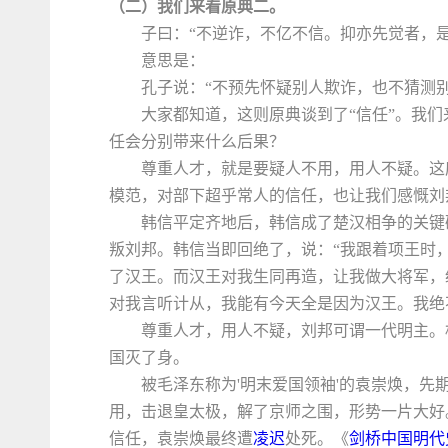
（二）我们来看原典二。
子曰：“不逆诈，不亿不信。抑亦先觉者，是
意思是：
孔子说：“不预先怀疑别人欺诈，也不猜测
大家都知道，这则原典谈到了“信任”。我们
任会分别带来什么后果？
尊重人才，就是要疑人不用，用人不疑。这
模范，对部下超乎常人的信任，也让我们感慨刘
韩信平定齐地后，韩信成了楚汉相争的关键
叛刘邦。韩信当即回绝了，说：“我跟着项王时
了汉王。而汉王对我生同再造，让我做大将军，
对我言听计从，我能有今天全是因为汉王。我绝
尊重人才，用人不疑，刘邦可谓一代明主。
国灭了身。
被毛泽东称为'明末爱国领袖'的袁崇焕，先
用，击退皇太极，解了京师之围，形势一片大好
信任，袁崇焕最终遭
凌迟
处死。《
剑桥中国明代