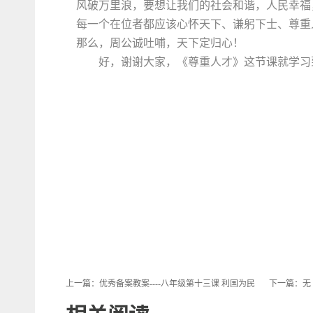
风破万里浪，要想让我们的社会和谐，人民幸福
每一个在位者都应该心怀天下、谦躬下士、尊重
那么，周公诚吐哺，天下定归心！
好，谢谢大家，《尊重人才》这节课就学习
上一篇：
优秀备案教案----八年级第十三课 利国为民
下一篇：无