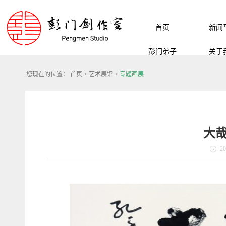
首页
新闻
彭门弟子
关于
您现在的位置：
首页
>
艺术展馆
>
专题画展
大哉
20