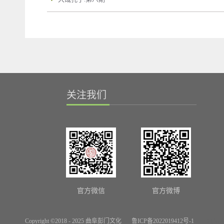
关注我们
官方微信
官方微博
Copyright ©2018 - 2025 曲阜彭门文化
鲁ICP备2022019412号-1
网站