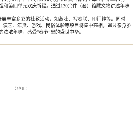
祖和第四单元欢庆祈福。通过130余件（套）馆藏文物讲述年味
开展丰富多彩的社教活动，如蒸壮、写春联、印门神等。同时
食、演艺、年货、游戏、民俗体验等项目将集中亮相，通过亲身参
的浓浓年味，感受“春节”里的盛世中华。
分享到：