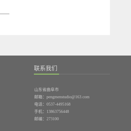
声名远播。他题写的“天下第一泉”被济南市申
的学术交流...
散步游玩。清明节...
请注册成宣传图标；他书写的泰山碧霞祠对
联，20多年来一直悬挂在碧霞祠碧霞元君两旁
受万人瞩目；特别是2009年举办的第十一届全
期间到大自然去欣赏...
国运动会开幕式“大碗幕”上选用了他的书法
《望岳》，成...
联系我们
山东省曲阜市
邮箱：pengmenstudio@163.com
电话：0537-4495168
手机：13863756448
邮编：273100