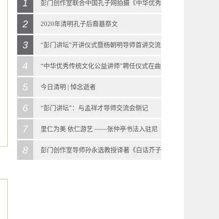
1
彭门创作室联合中国孔子网拍摄《中华优秀
2
传统文化》教科书示范教学视频
2020年清明孔子后裔墓祭文
2018
-
08
-
29
3
2020
-
04
-
04
“彭门讲坛”开讲仪式暨杨朝明导师首讲交流
彭门创作室联合中国孔子网拍摄《中华优秀传
2020年清明孔子后裔墓祭文清明时节雨纷纷惟
4
会侧记
“中华优秀传统文化公益讲师”聘任仪式在曲
统文化》教科书示范教学视频 近日，由彭门创
公元二零二零年岁在庚子，开年不吉，忽来瘟
2021
-
10
-
13
5
阜迎宾馆召开
今日清明 | 悼念逝者
作室联合中国孔子网组织策划的《中华优秀传
疫，进而人间蔓延，呜呼也已！由是举国团
“彭门讲坛”开讲仪式暨杨朝明导师首讲交流会
2018
-
11
-
04
6
2020
-
04
-
04
“彭门讲坛”：与孟祥才导师交流会侧记
统文化》教科书教学视频，在曲阜市各文物景
结，悲壮以对，疫情大显持续向好之势。清明
侧记 2021年10月9日下午，曲阜彭门创作室的
11月3号，彭门创作室在曲阜迎宾馆（机关招待
今日清明 | 悼念逝者清明由来清明节，又称踏
7
2021
-
10
-
23
里仁为美 依仁游艺 ——张仲亭书法入驻尼
区启动拍摄。本次示范课程由多位山东省教学
将至，然正处国际疫情施虐未稳之际，全民不
“彭门讲坛”开讲仪式暨杨朝明导师首讲交流会
所）召开会议，与中国孔子网一同向参与《中
青节、行清节、三月节、祭祖节等，节期在仲
“彭门讲坛”：与孟祥才导师交流会侧记 2021年
8
山圣境大学堂
彭门创作室导师孙永选教授译著《白话芥子
名师、博士担任主讲教师，由彭门创作室导
得聚族而祭，至圣孔子第七十九代大宗嫡裔孔
在曲阜迎宾馆召开。出席此次交流会的有彭门
华优秀传统文化》教科书示范教学视频拍摄的
春与暮春之交。清明节源自上古时代的祖先信
10月23日下午2时30分，曲阜彭门创作室“彭门
2018
-
11
-
16
园》在香港出版
师、曲阜师范大学孙永选教授现场指导并做点
垂长委托曲阜至圣孔氏家谱研究中心颁发孔林
导师杨朝明先生、彭庆涛先生、孙永选先生、
各位老师颁发聘书。 会议首先由彭门创作室导
仰与春祭礼俗，兼具自然与人文两大内涵，既
讲坛”第二期于彭门创作室召开，由彭门创作室
“仁”是孔子思想的核心。日前，在孔子诞生地
2020
-
07
-
17
评。本次示范课程讲授的内容为泰山出版社出
墓祭文，或以个人单独祭祀为例，或以居家模
高尚举先生、吴泽浩先生、张仲亭先生以及众
师、中国孔子网学术顾问彭庆涛先生总结上一
是自然节气点，也是传统节日。扫墓祭祖与踏
导师、山东大学博士生导师孟祥才先生主讲。
曲阜尼山，张仲亭书法作品“《论语》仁句选
彭门创作室导师孙永选教授译著《白话芥子
版的《中华优秀传统文化》教科书（初中