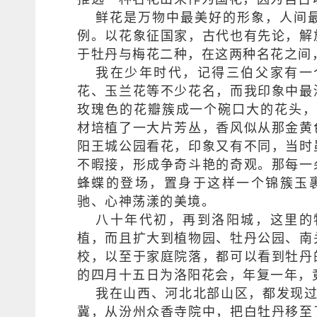
鲜花是万物中最美好的形象，人间
例。以花象征国家，古代也有先论，解
于牡丹与梅花二种，在这两种名花之间
我在少年时代，记得三伯父家有一
花、玉兰花等不少花名，而我印象中最
玫瑰色的花瓣簇成一个碗口大的花头，
材培植了一大片芳丛，香风似从那金黄
阳王城公园看花，印象又有不同，当时
不暇接，形成争奇斗艳的奇观。那每一
蜂蝶的登场，置身于这样一个锦簇玉
驰、心神荡漾的美境。
八十年代初，再到洛阳城，这里的
植，而且扩大到植物园、牡丹公园、南
校，以至于家庭院落，都可以看到牡丹
的四月十五日为洛阳花会，年复一年，
我在山西、河北北部山区，都发现
冀，从汾州众香寺院中，把白牡丹移至