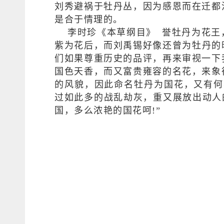
刘秀避祸于牡丹丛，因为感恩而在迁都
是合于情理的。
李时珍
《本草纲目》
誉牡丹为花王
紫为花后，而刘禹锡好像还曾为牡丹的
们如果尊重历史的品评，再来审视一下
国色天香，而又富贵雍容的名花，来象
的风貌，因此命名牡丹为国花，又有何
过如此多的战乱劫灰，重又展放出动人
国，多么浓艳的国花呵!”