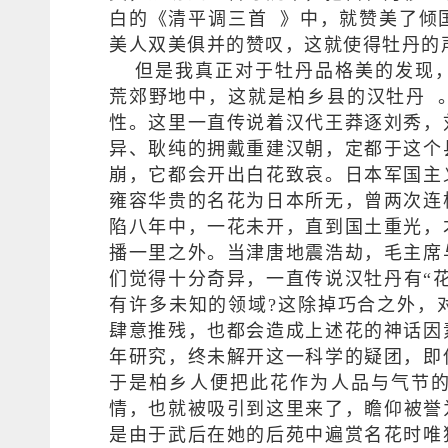
白的《
清平调三首
》中，就赞美了倾
美人双美俱并的赞叹，这就使得牡丹的
但是我真正对于牡丹品格美的发现
荒郊野地中，这就是柏乡县的
汉牡丹
性。这里一直传说着汉代王莽逐刘秀，
异、耿纯的拥戴重建汉朝，定都于这个
崩，它都会开出白花致哀。日本军国主
雍容华贵的名花为日本所无，曾两次连
陷八年中，一花未开，直到国土重光，
播一里之外。当津唐地震浩劫，毛主席
们觉得十分奇异，一直传说汉牡丹有“
有许多未知的领域?这除掉巧合之外，
肆意推残，也都会造成上述花的神话因
年研究，终未解开这一科学的疑团，即
于是柏乡人便把此花作为人品与气节
情，也就被吸引到这里来了，瞻仰被誉
是由于武后在她的后苑中遍赏名花时唯