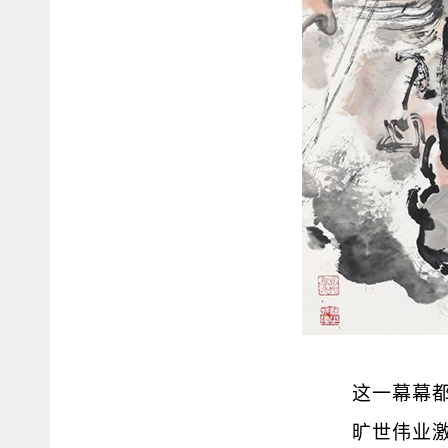
这一幕幕
旷世伟业