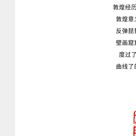
敦煌经
敦煌意
反弹琵
壁画窟
度过
曲线了