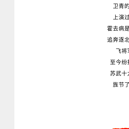
卫青
上演
霍去病
追奔逐
飞将
至今纷
苏武十
旌节