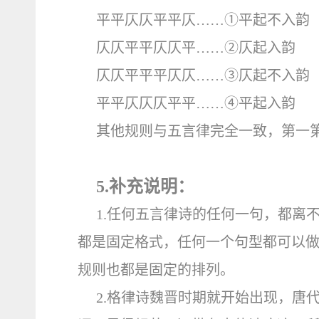
平平仄仄平平仄……①平起不入韵
仄仄平平仄仄平……②仄起入韵
仄仄平平平仄仄……③仄起不入韵
平平仄仄仄平平……④平起入韵
其他规则与五言律完全一致，第一
5.补充说明：
1.任何五言律诗的任何一句，都离
都是固定格式，任何一个句型都可以
规则也都是固定的排列。
2.格律诗魏晋时期就开始出现，唐