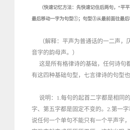
（快速记忆方法：先快速记住后两句，“平
最后移动一字为句型①；句型③从最前面往最后
（解释：平声为普通话的一二声，
音字的韵母声。）
这是所有格律诗的基础，任何诗句
有这四种基础句型，七言律诗的句型
说明：1.每句的起首二字都是相同
字、第五字都是固定不变的。2.第一
说任何一个单句不能只有一个平声字