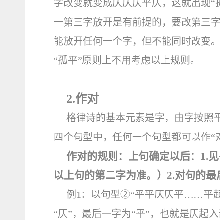
字改变就变成仄仄仄平仄，这就出现“
一第三字放开是有前提的，要改第三
能放开任何一个字，但不能同时改变
“孤平”原则上不用考虑以上规则。
2.作对
格律诗的基本元素是字，由字按照平
四个句型中，任何一个句型都可以作“
作对的规则：上句确定以后：1.
以上句的第二字为准。）2.对句的
例1：以句型②“平平仄仄平……平
“仄”，最后一字为“平”，也就是仄起