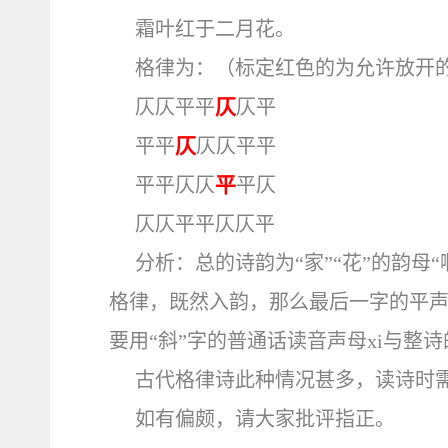
霜叶红于二月花。
格律为：（标定红色的为允许放开
仄
仄仄平平
仄平
仄
平平
仄仄平平
平
平平仄仄
平仄
仄仄平平仄仄平
分析：总的诗韵为“家”“花”的韵母
格律，既然入韵，那么最后一字的平声韵
要用“斜”字的普通话读音声母xi与整诗
古代格律诗此种情况甚多，读诗时
如有偏颇，请大家批评指正。