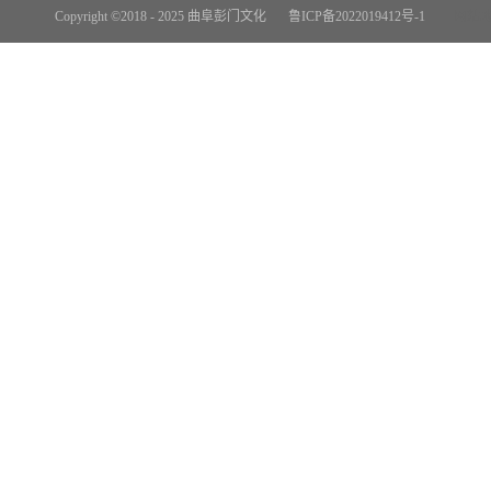
Copyright ©2018 - 2025 曲阜彭门文化
鲁ICP备2022019412号-1
网站