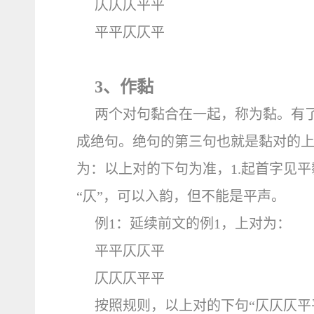
仄仄仄平平
平平仄仄平
3、作黏
两个对句黏合在一起，称为黏。有了
成绝句。绝句的第三句也就是黏对的
为：以上对的下句为准，1.起首字见平
“仄”，可以入韵，但不能是平声。
例1：延续前文的例1，上对为：
平平仄仄平
仄仄仄平平
按照规则，以上对的下句“仄仄仄平