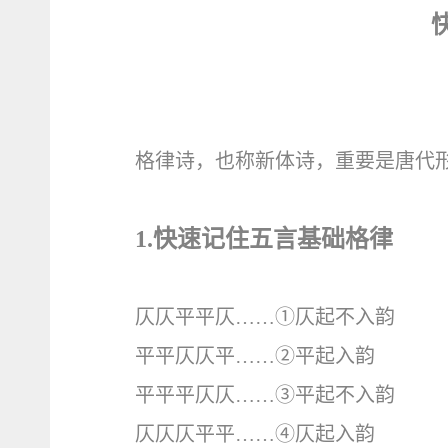
格律诗，也称新体诗，重要是唐代
1.快速记住五言基础格律
仄仄平平仄……①仄起不入韵
平平仄仄平……②平起入韵
平平平仄仄……③平起不入韵
仄仄仄平平……④仄起入韵