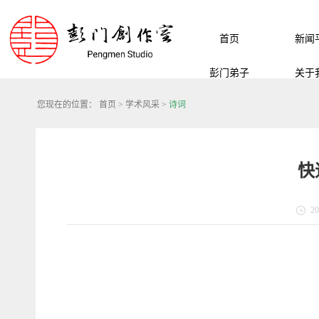
首页
新闻
彭门弟子
关于
您现在的位置：
首页
>
学术风采
>
诗词
快
20