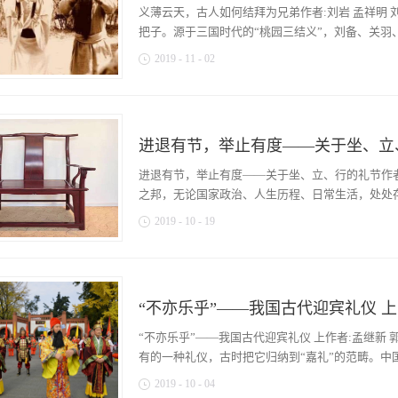
也。”要对饮酒用酒的行为进行一系列的规范，这个
义薄云天，古人如何结拜为兄弟作者:刘岩 孟祥明 
仪的重要象征之一，他们把饮酒这一活动作为人们
把子。源于三国时代的“桃园三结义”，刘备、关羽、
成为淳朴民风、和睦四邻的一种手段。饮酒分四个步
2019
-
11
-
02
类：一是三年大比时，乡大夫向朝廷举荐贤能之士
秋射礼之前举行的饮酒礼；四是党正于季冬举行的
死与共兄弟的故事。久而久之，遂演变成一种具有
是基层行政管理的一项重要内容。与西方以物质利
在第一回“宴桃园豪杰三结义、斩黄巾英雄首立功”
道德、有修养的理想人格，侧重点在形成礼仪秩序
刘焉，乃江夏竟陵人氏，汉鲁恭王之后也。当时闻
间共同饮酒时要相互跪拜；晚辈与长辈之间饮酒，
进退有节，举止有度——关于坐、立
公宜作速招军应敌。’刘焉然其说，随即出榜招募义
要让晚辈同饮，晚辈举杯待饮，待到长辈酒杯中的
书；性宽和，寡言语，喜怒不形于色；素有大志，
进退有节，举止有度——关于坐、立、行的礼节作者
康”之类祝福的话；“乡人饮酒，杖者出，斯出焉”，
膝，目能自顾其耳，面如冠玉，唇若涂脂；中山靖
之邦，无论国家政治、人生历程、日常生活，处处存在
子刘贞，汉武时封涿鹿亭侯，后坐酎金失侯，因此
2019
-
10
-
19
吏，早丧。玄德幼孤，事母至孝；家贫，贩屦织席
余，遥望之，童童如车盖。相者云：‘此家必出贵人
些礼俗不仅是维护着社会秩序，更是内化于心，融
车盖。’叔父刘元起奇其言，曰：‘此儿非常人也！
身姿体态亦有着相应的礼节存在，所谓“坐有坐相
玄、卢植，与公孙瓒等为友。“及刘焉发榜招军时
“坐姿”是很讲究的，门类也不少。同一个坐姿，也
厉声言曰：‘大丈夫不与国家出力，何故长叹？’玄
“不亦乐乎”——我国古代迎宾礼仪 上
“容经”的组成部分。西汉贾谊在《新书》中专门写
如奔马。玄德见他形貌异常，问其姓名。其人曰：
曰经坐，微俯视尊者之膝曰共坐，仰首视不出寻常
“不亦乐乎”——我国古代迎宾礼仪 上作者:孟继新 
好结交天下豪杰。恰才见公看榜而叹，故此相问。’玄
不要伸得一长一短，脚掌不要着地。两眼平视的，称
有的一种礼仪，古时把它归纳到“嘉礼”的范畴。中国
低头，视觉应在自身周边不可太远，称为“肃坐”；
2019
-
10
-
04
实就是常规的“安坐”，即“席地而坐”。其实，贾谊