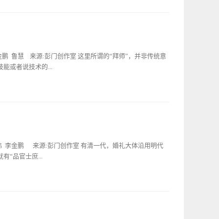
后才是一种仪。汉代以前，在正式场合人们大多是席地而坐，
，文人之间行什么礼，武将之间行什么礼等，都是有严格的规
后跟处。而在严肃时，身体要挺直，眼睛平视，此坐姿叫“平
礼，见到下人要答礼，遇到同事要行礼，见到上级要行礼，见
，此坐姿称之为“危坐”。在唐宋以前，由于没有桌椅，或者说
答礼。由于礼一开始就是应社会稳定结构的需求而产生的，它
筵”，再在筵上铺一张略小的席子，叫做“席”，那么人其实就
，释放的是温馨、和谐，传导的是慈爱和善良，它就像润滑剂
双腿跪坐在席上，这样的坐姿是正式场合中最恭敬规矩的姿
的和谐与完美的理想状态。所以，在中国无论是古代社会，还
鹏 鲁慧 来源:彭门创作室 这里所谓的“拜师”，并非传统意
是直立上身，这样的坐姿比起“...
早在西周时期，就出现了规范人们交往礼制。《周礼·秋官·
或者说技术的...
姓，天揖同姓。”这是周王朝会诸侯国的行为礼仪——“揖”。
特揖、旅揖、旁三揖，依据自身的社会地位而行。历史上对此
时揖，拱手向前平伸；天揖，拱手稍上举前伸；特揖，一个一
了各个行业，固有“三十六行，行行出状元”之说。要想在某一
人一次作三揖。后期又有长揖，即拱手高举，自上而下躬身行
缺的一环，除非某人成长于祖传的行业。技艺传承的初始，的
的相见之仪。此外，还有“九拜”：“一曰稽首，二曰顿首，
，就是以家庭作坊而为，制骨、制陶、制玉、纺织乃至冶炼铸
奇拜，八曰褒拜，九曰肃拜”。这是不同身份的社会成员，在
业技艺的工匠和手工业作坊都被官方所掌控，他们皆为统治者
“士相见礼”，详细规定了士阶层社会活动的行为准则。在以后
相承”的情况是非常普遍的。不过，也有游离于官方掌控之外
伟 李金鹏 来源:彭门创作室 有清一代，婚礼大体沿用明代
，但尊重对方的宗旨始终没变。我国古代的社会生活，和人们
庭谋生的故事：鲁人身善织屦，妻善织缟，而欲徙于越。或谓
“品官士庶...
为履之也，而越人跣行；缟为冠之也，而越人被发。以子之所
对曰：“夫不用之国，可引而用之，其用益广，奈何穷也？”史
、萧氏、索氏、长勺氏、尾勺氏遣于鲁国；又把“殷民七族”，
品官论婚，先使媒妁通书，乃诹吉纳采。自公、侯、伯讫九品
遣于卫国。有专家解读，其中索氏为制绳的工师家族，长勺氏
，从者赍仪物至女氏第，主婚者吉服迎。从者陈仪物于庭，奉
氏为制陶的工师家族，施氏为制旗的工师家族，繁氏为制造马
使者还复命。是日设宴具牲酒，公、侯以下，数各有差。婚前
，樊氏为编造篱笆的工师家族，终葵氏为制作利器椎的工师家