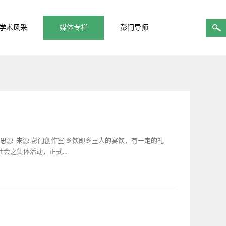
学术风采
媒体专栏
彭门导师
思源 来源:彭门创作室 乡饮即乡里人的宴饮，有一定的礼
之集体活动，正式...
将尊贤养老的思想融合进去，也就更加具有教人以礼的作用
了表示恭敬、尊重、谦让，这是古时君子相交的原则。如此，
就会避免打闹争吵。不打闹争吵，就不会有暴乱的祸端。此即
定了乡饮酒礼。《礼记》载“乡饮酒礼者，所以明长幼之序