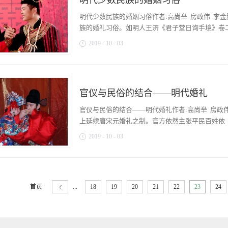
明代少数民族的婚姻习俗
一日，女氏使人奉箕帚往婿家，陈衾帷、茵褥、器
族。《逸周书﹒程典》载：“工不族居,不足以给官
亲迎，以采舆如女氏第。女氏主婚者告庙，辞曰：
明代少数民族的婚姻习俗作者:高尚举 房政伟 李
能满足于官府的供给。这里，足以看出行业工艺的传
父东母西。女盛服出，北面再拜，侍者斟酒醴女，
族的婚礼习俗。如明人王济《君子堂日询手境》卷二就
至，入门再拜。奠雁，出。姆为女加景盖首，出。
2019
-
10
-
03
至门，婿导升西阶，入室逾阈，媵布婿席东旁，御
分酳婿、妇，三酌用卺，卒酳，婿出。媵御施衾枕
记载：壮族嫁则有可笑。有女子之家，初不计财礼
四为限，舆不饰采，馀与士同。婚三日，主人、主
家，立门外不敢辄入，伺主人出去，以期告。主人
民间婚俗基本上有说媒定亲、换帖纳彩、回奉、送
氏入饮。及期，婿偕媒氏携果盒往，将及女家，婿
盖首”一语，说明女子出嫁要蒙上红盖头已成为礼
官仪与民俗的结合——明代婚礼
履，随媒氏往婿所，解履授婿。婿穿履，引之而去
《孔氏家仪·昏礼》最具有代表性。虽然只是孔家
期，女家于近村请能歌男妇一二十人或三四十者，至
官仪与民俗的结合——明代婚礼作者:高尚举 房政
之共性。附：《孔氏家仪·昏礼》昏礼，先使媒氏通言
互相应答，欢笑而行，声闻数里。望及男家室庐，
上延续唐宋元婚礼之制。官方依然主张平民百姓依《朱
俗，虽衣冠家不废，惟城中军卫所居多江浙人，故
2019
-
10
-
03
可观。每岁元旦或次日，里中少年裂布为帕，挟往
解所衣汗衫授男子归，谓之“抛帕”。至十三日，
彩、纳币、请期的仪礼做指导，以期来规范民间的
期互相答歌，邻亲老稚，毕集观之。人家多女者，
妇，男子年在十六岁，女子年在十四岁以上者，可
巧刺文绣还男子，男子亦以汗衫归之女妇之父母，
纳币请期、迎亲、拜舅姑、拜祖庙、婿拜岳父母六个
与附郭无此俗。中或有故事，皆暧昧。 明人邝露
首页
...
18
19
20
21
22
23
24
女氏许之。次命媒氏纳采纳币。至期、婿盛服亲迎
为峒，推共长曰峒官。峒官之家，婚姻以豪侈相胜
母。 纳采是日夙兴，主婚者告于祠堂云：“某之子
绮筵，鼓乐导男女而入，盛兵为备。小有言，则肃兵
胜感怆！”（ 若宗子自婚、则自告） 媒氏奉书及
者入门而左，升堂，东西相向立。执事陈礼物于堂