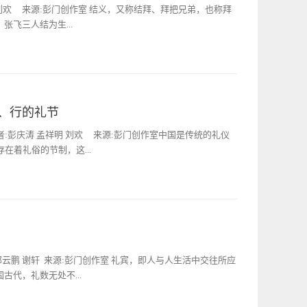
饮酒用酒的礼仪规范便是“饮酒礼”。在儒家看来，饮酒是礼
刘欢 来源:彭门创作室 结义，又称结拜、拜把兄弟，也称拜
学习礼仪、运用礼仪、进而达到“成人”的一种重要途径，甚至
张飞三人结为生...
骤，即：拜、酾（shī）、啐、卒爵。此外乡饮酒可分为四
而举行的会饮；二是乡大夫宴请国中贤者；三是乡大夫在春、
蜡祭饮酒。由此看来，乡饮酒既是春风沐雨般的礼仪教导，也
人文色彩的礼仪习俗，贯穿着儒家“义”的思想。《三国演义》
益为重相区别，中国传统文化以儒家文化为代表，重在培养有
中讲了这样一个故事：“张角一军，前犯幽州界分。幽州太守
，协调人际关系。乡饮酒礼中也有颇多规则，比如说：主客之
得贼兵将至，召校尉邹靖计议。靖曰：‘贼兵众，我兵寡，明
晚辈要“待饮”，即通常要先行跪拜礼，然后趋步入席，长辈欲
、行的礼节
兵。“榜文行到涿县，引出涿县中一个英雄。那人不甚好读
酒饮完，方可一饮而尽；向长者敬酒，就要说些“祝您身体健
专好结交天下豪杰；生得身长七尺五寸，两耳垂肩，双手过
:彭庆涛 孟祥明 刘欢 来源:彭门创作室中国是传统的礼仪
意思是说如果与本乡人一起饮酒，结束后一定要让拄拐杖...
王刘胜之后，汉景帝阁下玄孙，姓刘名备，字玄德。昔刘胜之
着礼俗的节制，这...
遗这一枝在涿县。玄德祖刘雄，父刘弘。弘曾举孝廉，亦尝作
为业。家住本县楼桑村。其家之东南，有一大桑树，高五丈
。’玄德幼时，与乡中小儿戏于树下，曰：‘我为天子，当乘此
入在人们的一举一动中。在这样浓厚的礼仪氛围中，人们各种
’因见玄德家贫，常资给之。年十五岁，母使游学，尝师事郑
，站有站相”便是对此的形象解释。一、关于坐的礼节古人的
，玄德年已二十八岁矣。当日见了榜文，慨然长叹。随后一人
有不同的“坐法”。有关坐姿的要求，古人称之为“坐容”，系
德回视其人，身长八尺，豹头环眼，燕颔虎须，声若巨雷，势
了《容经》一章：“坐以经立之容，胻不差而足不跌，视平衡
‘某姓张名飞，字翼德。世居涿郡，颇有庄田，卖酒屠猪，专
之内曰肃坐，废首低肘曰卑坐。”就是身体挺直了坐下，小腿
郭云鹏 谢轩 来源:彭门创作室 礼宾，即人与人生活中交往所应
德曰：‘我本汉室宗亲，姓刘，名备。今闻黄巾倡乱...
为“经坐”；头微低，目光注视对面尊者的膝盖，叫“恭坐”；
古代，礼数无处不...
垂头目光看地，手肘下垂，为“卑坐”。贾谊所说的“经坐”，其
的《容经》是专为诸侯王而写的“礼仪教材”。可见，“怎么坐”