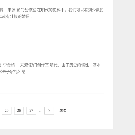
用具。届日，婿家豫设合卺宴。婿吉服俟，备仪从。婿承父命
”，这也就是说，工匠们如果不以家族的形式居住在一起，怎
“某第几女某，将以今日归某氏。”乃笄而命之。还醮女内室，
金鹏 来源:彭门创作室 在明代的史料中，我们可以看到少数民
承，是以家族为单位的形式存在的。彼时，...
父训以宜家之道，母施衿结帨，申父命，女识之不唯。婿既
有壮族的婚俗...
婿揖降。女从姆导升舆，仪卫前导，送者随舆后。婿先还。舆
布妇席西旁，交拜讫，对筵坐。馔入，卒食，媵御取盏实酒，
，婿入，烛出。是日具宴与纳采同。……庶民纳采，首饰数以
，惟槟榔数颗为聘。结婚时男家浼（恳托。作者注）媒氏至女
妇率新妇庙见，无庙，见祖、祢于寝，如常告仪。”清代汉族
不诺，即辞去，不敢言。明日复往，伺如初。主人诺，则延媒
彩礼、嫁娶、闹房、回门等礼仪程序构成。其中“姆为女加景
止近舍，媒氏及门。女蹑新草履，负襆挟伞，伞上仍系双草
制。世间各地婚俗大同小异，就民间而言，清人孔继汾所撰
。媒与父母送者，毕返不顾，有子方偕婿归宁。土俗婚嫁有
婚礼仪程，但渊源考据之详实，实属难得，且也具备民间婚礼
期同男舁（yú 抬）轿至。众集女门，女登轿，夹而歌之，
伟 李金鹏 来源:彭门创作室 明代，由于历史的惯性，基本
。女氏...
各皆散去，男家携酒肉道饲之。此附郭（郊外。作者注）之
子家礼》纳...
不染此俗。若僻远村落，则新妇徒行，歌者如附郭，其俗尤有
村落，觅处女、少妇，相期答歌。允者，男子以布帕投女，女
男子衣其衫而往，父母欣然迎款，男左女右，班坐一室，各与所
婚俗。洪武元年便制定了社会各类人群的婚礼制度，凡庶人娶
各期一男，是日皆至欢歌，至十六日乃罢归。归时，女以前帕
以听任婚娶，并禁止民间指腹、割衫襟为亲。其婚礼有纳采、
未有别往赴期者。一州之民皆然，虽千指之家亦有此，惟城中
环节。具体的“庶人纳妇”是这样规定的： 先遣媒氏通言。
所作《赤雅》也有獞（壮族）官婚嫁的描述：獞人聚而成村者
...
尾页
25
26
27
。主婚者礼宾。明日、妇见祖祢毕。次见舅姑。婿往见妇之父
。婿来就亲女家五里外，采得草花萼结为庐，号曰入寮，锦茵
某、年已长成、未有伉俪、已议娶某郡某之女。今日纳采、不
相鏖。成亲后，妇之婢胜忤婿意，即手刃...
礼物往女家，至大门外，主婚者出迎媒氏。媒氏入门而右，主婚
上及庭中，媒氏进诣主婚者曰：“吾子有惠，贶室于某，某亲