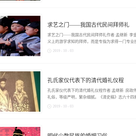
在当时确实很重要。坐的姿态，首先是一种礼，然
在，长辈和晚辈之间行什么礼，平辈之间行什么礼
其坐姿是双膝跪地，小腿平置，臀部自然地贴于脚
定。以一个普通官员为例，早晨起床后要与妻子行
坐”，或叫“正坐”“安坐”。下级对上级，头应微低
到下级要答礼。回家见到父母要行礼，见到子女要
桌椅没有普及，人们就在地上铺一张大席，就叫做“
求艺之门——我国古代民间拜师礼
的存在有助于协调和化解生活现实之间的矛盾。礼
是坐在席上的。古人在登席之前要脱掉鞋子，然后
一样释解着人与人之间的芥蒂，使之达到人类社会
求艺之门——我国古代民间拜师礼作者:孟继新 李金
势。除了“危坐”，还有一种坐姿就是“跽坐”。“跽坐”
是当今社会，从来非常重视人与人之间的交往礼仪。
义上的游学求知的拜师，而是专指为求得一门专业技能
司仪》载：“诏王仪南乡见诸侯，土揖庶姓，时揖异
2019
-
10
-
03
据《周礼》记载，作揖礼分有土揖、时揖、天揖、
六种揖礼的解读，公认：土揖，拱手稍向下前伸；
拜师。在我国古代社会，拜师非常流行，几乎涵括
个地作揖；旅揖，按等级分别作揖；旁三揖，对众
行业出人头地，学有所成，拜师学艺是人生不可或
礼。在此影响下，揖礼成为先秦时期社会各阶层普遍
确是以父辈代代相传而延续的。在手工业出现之初
三曰空首，四曰振动，五曰吉拜，六曰凶拜，七曰
孔氏家仪代表下的清代婚礼仪程
造皆为父传子、子传孙的形式呈现。当然，各类专
不同场合所使用的礼仪定制。更有《仪礼》所载的
的需要服务。所以在商周时期，“同业相聚”“父子
孔氏家仪代表下的清代婚礼仪程作者:孟继新 房政
的历史发展进程中，虽然接人待物的礼仪不断变化
的，如《韩非子﹒说林上》就记载了一个手工业家
礼俗，等级严明，繁杂细腻。《清史稿》志六十四就有
彼...
之曰：“子必穷矣。”鲁人曰：“何也？”曰：“屦
2019
-
10
-
03
长，游于不用之国，欲使无穷，其可得乎？” 鲁人
载，周初大分封时，把“殷民六族”，即条氏、徐氏
婚礼”的规定，以规范民间婚礼行为。记曰：“凡
即陶氏、施氏、繁氏、錡氏、樊氏、终葵氏、饥氏
官，仪物以官品为降杀。主婚者吉服，命子弟为使
与尾勺氏为制造酒器的工师家族（一说冶炼），陶
书致命，主婚者受书，告庙醴宾，宾退，送之门，
缨的工师家族，錡氏为制造锉刀或釜子的工师家族