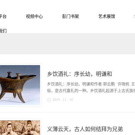
平台
视频中心
彭门书架
艺术展馆
我们
乡饮酒礼：序长幼，明谦和
乡饮酒礼：序长幼，明谦和作者:郭云鹏 许晓帆 王
俗，是古代嘉礼的一种。乡饮酒礼起源于上古氏族社会
2019
-
11
-
10
定制是在周代。其最初是乡人的一种聚会方式，后
了。在乡饮酒礼中，主宾之间的一系列礼仪都是为
争执就会消失，怠慢就不会存在。不争执、不怠慢
义薄云天，古人如何结拜为兄弟
君子避免人为祸乱的原则，故圣人依据这种原则制