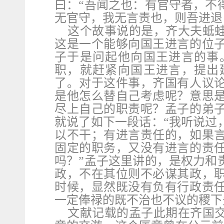
曰：“吾闻之也：有官守者，不
无官守，我无言责也，则吾进退
这个故事说的是，齐大夫蚳
这是一个能够向国王进言的位
子于是问起他向国王进言的事
职，就赶紧向国王进言，提出
了。对于这件事，齐国有人议
是他怎么替自己考虑呢？意思
尽上自己的职责呢？孟子的弟
就说了如下一段话：“我听说过
以不干；有进言责任的，如果
固定的职务，又没有进言的责
吗？”孟子这里讲的，是权力和
政，不在其位则不必谋其政，
时候，显然既没有负有行政责
一定俸禄的既不治也不议的稷下
文献记载的孟子此期在齐国