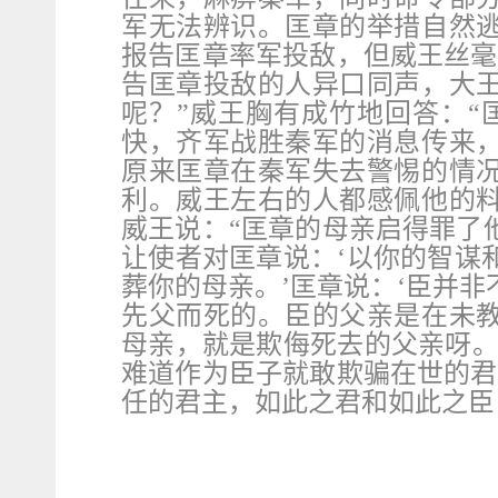
军无法辨识。匡章的举措自然
报告匡章率军投敌，但威王丝毫
告匡章投敌的人异口同声，大
呢？”威王胸有成竹地回答：“
快，齐军战胜秦军的消息传来
原来匡章在秦军失去警惕的情
利。威王左右的人都感佩他的
威王说：“匡章的母亲启得罪了
让使者对匡章说：‘以你的智谋
葬你的母亲。’匡章说：‘臣并
先父而死的。臣的父亲是在未
母亲，就是欺侮死去的父亲呀。
难道作为臣子就敢欺骗在世的君
任的君主，如此之君和如此之臣