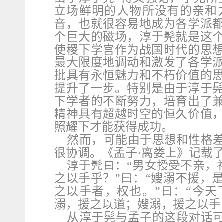
立场鲜明的人物所没有的亲和
音，也就很容易地成为各学派
个巨大的磁场，淳于髡就是这
使稷下学宫作为战国时代的思
最大限度地调动和激发了各学
批具有永恒魅力和不朽价值的
提升了一步。特别是由于淳于
下学者的不断努力，培育出了
精神具有超越时空的恒久价值
照耀下才能获得成功。
然而，可能由于思想和性格
很协调。《孟子·离娄上》记载
淳于髠曰：“男女授受不亲，礼
之以手乎？”曰：“嫂溺不援，
之以手者，权也。”曰：“今天
溺，援之以道；嫂溺，援之以手
从淳于髡与孟子的这段对话