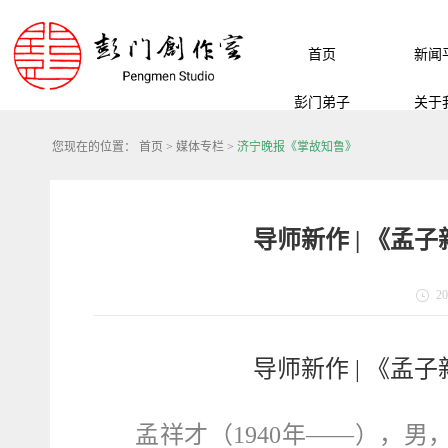
首页
新闻
彭门弟子
关于
您现在的位置：
首页
>
媒体专栏
>
济宁晚报《掌故知鲁》
导师新作 | 《孟
20
导师新作 | 《孟
孟祥才（
1940
年——），男