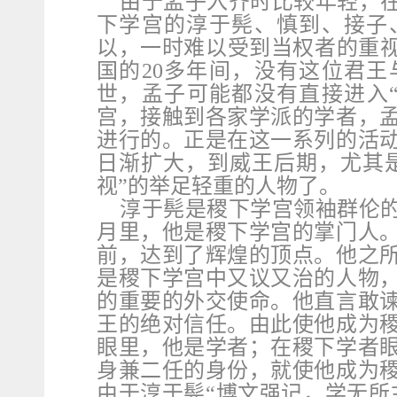
由于孟子入齐时比较年轻，
下学宫的淳于髡、慎到、接子
以，一时难以受到当权者的重视
国的
20
多年间，没有这位君王
世，孟子可能都没有直接进入
宫，接触到各家学派的学者，
进行的。正是在这一系列的活
日渐扩大，到威王后期，尤其
视”的举足轻重的人物了。
淳于髡是稷下学宫领袖群伦
月里，他是稷下学宫的掌门人
前，达到了辉煌的顶点。他之
是稷下学宫中又议又治的人物
的重要的外交使命。他直言敢
王的绝对信任。由此使他成为
眼里，他是学者；在稷下学者
身兼二任的身份，就使他成为
由于淳于髡“博文强记，学无所