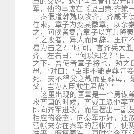
章的交游。这个匡章曾在公元前
军，他的事迹在《战国策·齐策
秦假道韩魏以攻齐，齐威王
往來，章子为变其徽章，以杂
之，问候者复言章子以齐兵降秦
子之败者，异人而同辞，王何不
曷为击之？”顷间，言齐兵大
齐。左右曰：“何以知之？”曰
之下。吾使者章子将也，勉之
母。’对曰：‘臣非不能更葬先
死。夫不得父之教而更葬母，
父，岂为人臣欺生君哉？”
这里出现的匡章是一个勇谋
攻齐国的时候，齐威王派他率
即向齐军进攻，而是摆出一副
相应的姿态，向秦军示好，还故
营帐夹杂在秦军的营帐中，使
往来，麻痹秦军，同时命令部