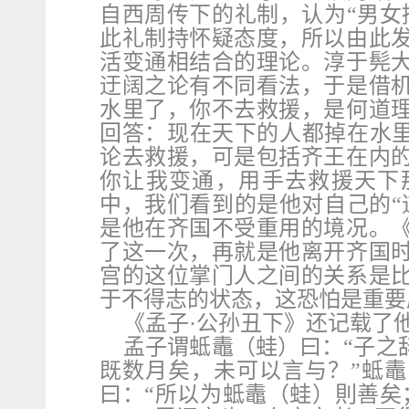
自西周传下的礼制，认为“男女
此礼制持怀疑态度，所以由此
活变通相结合的理论。淳于髡
迂阔之论有不同看法，于是借
水里了，你不去救援，是何道
回答：现在天下的人都掉在水里
论去救援，可是包括齐王在内
你让我变通，用手去救援天下
中，我们看到的是他对自己的“
是他在齐国不受重用的境况。
了这一次，再就是他离开齐国
宫的这位掌门人之间的关系是
于不得志的状态，这恐怕是重要
《孟子·公孙丑下》还记载了
孟子谓蚳鼃（蛙）曰：“子之
既数月矣，未可以言与？”蚳
曰：“所以为蚳鼃（蛙）則善矣