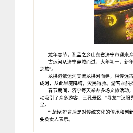
龙年春节，孔孟之乡山东省济宁市迎来
古运河从济宁穿城而过，大年初一，新年
之旅”。
龙拱港依运河支流龙拱河而建，相传远
成河，从此旱魔降缚，灾民得救。游客乘船
春节期间，济宁每天举办多场文旅活动
动吸引了众多游客，
三孔景区
“寻龙”“汉
呈。
“‘龙经济’背后是对传统文化的传承和
要负责人表示。