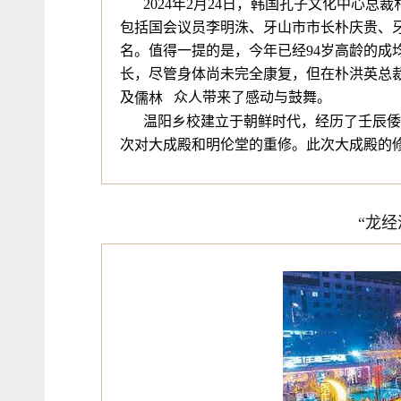
2024年2月24日，韩国孔子文化中心
包括国会议员李明洙、牙山市市长朴庆贵、
名。值得一提的是，今年已经94岁高龄的
成
长，尽管身体尚未完全康复，但在朴洪英总
及
儒林
众人带来了感动与鼓舞。
温阳乡校建立于朝鲜时代，经历了壬辰倭乱
次对大成殿和明伦堂的重修。此次大成殿的修缮
“龙经