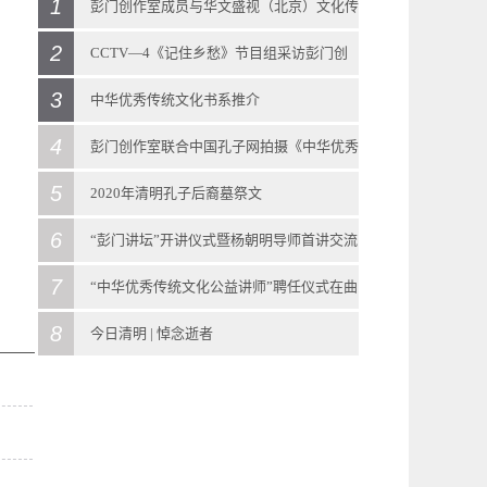
1
彭门创作室成员与华文盛视（北京）文化传
2
播有限公司 客人进行座谈
CCTV—4《记住乡愁》节目组采访彭门创
2018
-
08
-
27
3
作室导师彭庆涛先生
中华优秀传统文化书系推介
5月24日下午，华文盛视（北京）文化传播有限
2020
-
03
-
25
4
2021
-
03
-
22
彭门创作室联合中国孔子网拍摄《中华优秀
公司执行副总裁强默，创意部副总监郑丽萍，
彭门快讯 | CCTV—4《记住乡愁》节目组采访
出版说明山东是儒家文化的发源地，也是中华
5
传统文化》教科书示范教学视频
2020年清明孔子后裔墓祭文
董事会办公室主任张丹一行三人来到彭门创作
彭门创作室导师彭庆涛先生近日，中央广播电
优秀传统文化的重要发祥地，在灿烂辉煌的中
2018
-
08
-
29
6
2020
-
04
-
04
“彭门讲坛”开讲仪式暨杨朝明导师首讲交流
室。创作室冠名导师彭庆涛教授，合作导师孙
视总台大型纪录片《记住乡愁》第六季聚焦孔
华传统文化“谱系”中占有重要地位。用好齐鲁
彭门创作室联合中国孔子网拍摄《中华优秀传
2020年清明孔子后裔墓祭文清明时节雨纷纷惟
7
会侧记
“中华优秀传统文化公益讲师”聘任仪式在曲
永选、孟继新、刘岩教授，会见了来自北京的
子故里——曲阜古城。曲阜，地处山东西南
文化资源丰富的优势，扎实推进中华优秀传统
统文化》教科书示范教学视频 近日，由彭门创
公元二零二零年岁在庚子，开年不吉，忽来瘟
2021
-
10
-
13
8
阜迎宾馆召开
今日清明 | 悼念逝者
客人，并举行座谈。彭门讲师代表、彭门弟子
部，春秋时期为鲁国都城，圣人故里，儒家发
文化研究阐发、保护传承和传播交流，推动中
作室联合中国孔子网组织策划的《中华优秀传
疫，进而人间蔓延，呜呼也已！由是举国团
“彭门讲坛”开讲仪式暨杨朝明导师首讲交流会
2018
-
11
-
04
2020
-
04
-
04
代表参加座谈。座谈中，彭庆涛先生高度评价
源地，被誉为“东方圣城”，素有“东方的耶路撒
华优秀传统文化创造性转化、创新性发展，是
统文化》教科书教学视频，在曲阜市各文物景
结，悲壮以对，疫情大显持续向好之势。清明
侧记 2021年10月9日下午，曲阜彭门创作室的
11月3号，彭门创作室在曲阜迎宾馆（机关招待
今日清明 | 悼念逝者清明由来清明节，又称踏
了华文盛视（北京）文化发展有限公司在文化
冷”之称。这座古城之所以闻名于世界，是因为
习近平总书记对山东提出的重大历史课题、时
区启动拍摄。本次示范课程由多位山东省教学
将至，然正处国际疫情施虐未稳之际，全民不
“彭门讲坛”开讲仪式暨杨朝明导师首讲交流会
所）召开会议，与中国孔子网一同向参与《中
青节、行清节、三月节、祭祖节等，节期在仲
创意、科技引领等方面的发展成就，对强默副