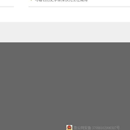
鲁公网安备 37088102000307号
站地图
犀牛云提供企业云服务