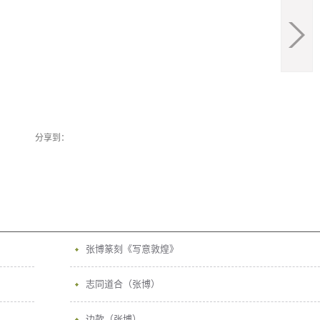
分享到：
张博篆刻《写意敦煌》
）
志同道合（张博）
边款（张博）