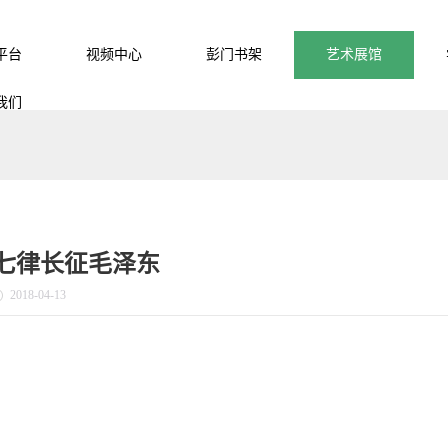
平台
视频中心
彭门书架
艺术展馆
我们
七律长征毛泽东
2018-04-13