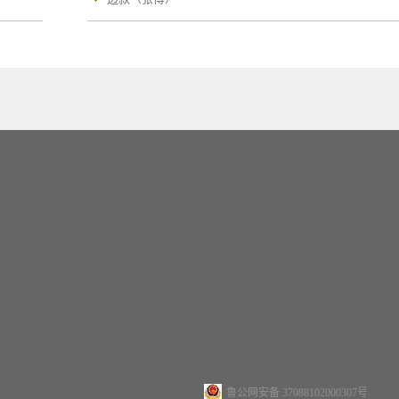
鲁公网安备 37088102000307号
站地图
犀牛云提供企业云服务