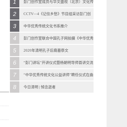
1
彭门创作室成员与华文盛视（北京）文化传
2
播有限公司 客人进行座谈
CCTV—4《记住乡愁》节目组采访彭门创
2018
-
08
-
27
3
作室导师彭庆涛先生
中华优秀传统文化书系推介
5月24日下午，华文盛视（北京）文化传播有限
2020
-
03
-
25
4
2021
-
03
-
22
彭门创作室联合中国孔子网拍摄《中华优秀
公司执行副总裁强默，创意部副总监郑丽萍，
彭门快讯 | CCTV—4《记住乡愁》节目组采访
出版说明山东是儒家文化的发源地，也是中华
5
传统文化》教科书示范教学视频
2020年清明孔子后裔墓祭文
董事会办公室主任张丹一行三人来到彭门创作
彭门创作室导师彭庆涛先生近日，中央广播电
优秀传统文化的重要发祥地，在灿烂辉煌的中
2018
-
08
-
29
6
2020
-
04
-
04
“彭门讲坛”开讲仪式暨杨朝明导师首讲交流
室。创作室冠名导师彭庆涛教授，合作导师孙
视总台大型纪录片《记住乡愁》第六季聚焦孔
华传统文化“谱系”中占有重要地位。用好齐鲁
彭门创作室联合中国孔子网拍摄《中华优秀传
2020年清明孔子后裔墓祭文清明时节雨纷纷惟
7
会侧记
“中华优秀传统文化公益讲师”聘任仪式在曲
永选、孟继新、刘岩教授，会见了来自北京的
子故里——曲阜古城。曲阜，地处山东西南
文化资源丰富的优势，扎实推进中华优秀传统
统文化》教科书示范教学视频 近日，由彭门创
公元二零二零年岁在庚子，开年不吉，忽来瘟
2021
-
10
-
13
8
阜迎宾馆召开
今日清明 | 悼念逝者
客人，并举行座谈。彭门讲师代表、彭门弟子
部，春秋时期为鲁国都城，圣人故里，儒家发
文化研究阐发、保护传承和传播交流，推动中
作室联合中国孔子网组织策划的《中华优秀传
疫，进而人间蔓延，呜呼也已！由是举国团
“彭门讲坛”开讲仪式暨杨朝明导师首讲交流会
2018
-
11
-
04
2020
-
04
-
04
代表参加座谈。座谈中，彭庆涛先生高度评价
源地，被誉为“东方圣城”，素有“东方的耶路撒
华优秀传统文化创造性转化、创新性发展，是
统文化》教科书教学视频，在曲阜市各文物景
结，悲壮以对，疫情大显持续向好之势。清明
侧记 2021年10月9日下午，曲阜彭门创作室的
11月3号，彭门创作室在曲阜迎宾馆（机关招待
今日清明 | 悼念逝者清明由来清明节，又称踏
了华文盛视（北京）文化发展有限公司在文化
冷”之称。这座古城之所以闻名于世界，是因为
习近平总书记对山东提出的重大历史课题、时
区启动拍摄。本次示范课程由多位山东省教学
将至，然正处国际疫情施虐未稳之际，全民不
“彭门讲坛”开讲仪式暨杨朝明导师首讲交流会
所）召开会议，与中国孔子网一同向参与《中
青节、行清节、三月节、祭祖节等，节期在仲
创意、科技引领等方面的发展成就，对强默副