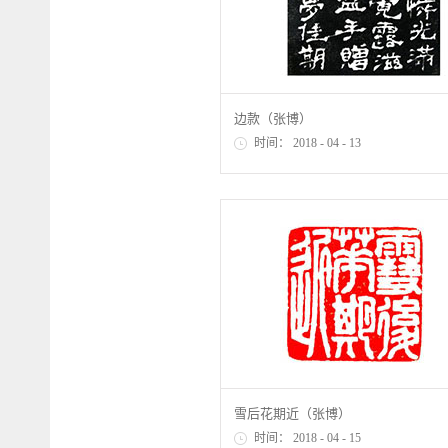
边款（张博）
时间：
2018
-
04
-
13
雪后花期近（张博）
时间：
2018
-
04
-
15