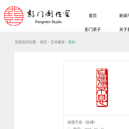
首页
新闻
彭门弟子
关于
您现在的位置：
首页
>
艺术展馆
>
篆刻
自强不息（张博）