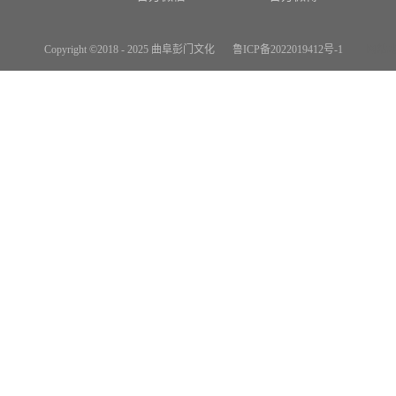
Copyright ©2018 - 2025 曲阜彭门文化
鲁ICP备2022019412号-1
网站