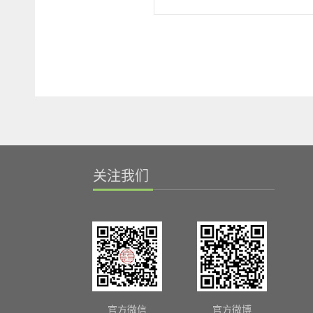
关注我们
官方微信
官方微博