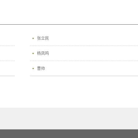
张立民
杨凤鸣
曹帅