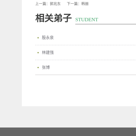
上一篇：
郭兆东
下一篇：
韩振
相关弟子
STUDENT
殷永泉
林建强
张博