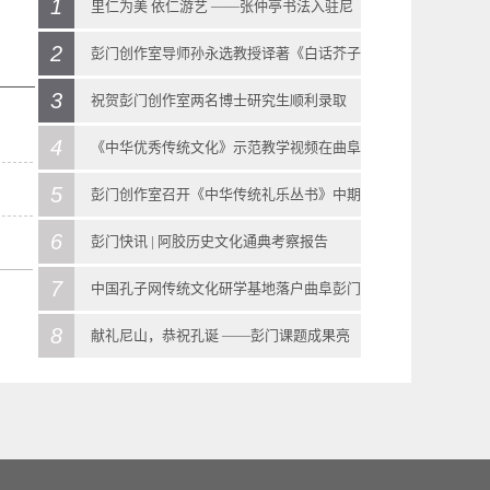
1
里仁为美 依仁游艺 ——张仲亭书法入驻尼
2
山圣境大学堂
彭门创作室导师孙永选教授译著《白话芥子
2018
-
11
-
16
3
园》在香港出版
祝贺彭门创作室两名博士研究生顺利录取
“仁”是孔子思想的核心。日前，在孔子诞生地
2020
-
07
-
17
4
2022
-
07
-
10
《中华优秀传统文化》示范教学视频在曲阜
曲阜尼山，张仲亭书法作品“《论语》仁句选
彭门创作室导师孙永选教授译著《白话芥子
5
尼山圣境进行录制
彭门创作室召开《中华传统礼乐丛书》中期
录”入驻尼山圣境大学堂。在9月份召开的第五
园》在香港出版《芥子园画传》（又名《芥子
2018
-
12
-
27
6
调度暨第二次学术研讨会
彭门快讯 | 阿胶历史文化通典考察报告
届尼山世界文明论坛上，张仲亭书“习近平总书
园画谱》）是中国传统绘画的一部经典著作。
近期，彭门创作室、中国孔子网招募一线名师
2020
-
08
-
23
7
2022
-
07
-
12
中国孔子网传统文化研学基地落户曲阜彭门
记关于中华文化和世界文明系列讲话”作品曾一
近代现代的一些画坛名家如黄宾虹、齐白石、
在圣城曲阜以泰山出版社《中华优秀传统文
彭门创作室召开《中华传统礼乐丛书》中期调
2022年7月4号，彭门创作室为推进《阿胶历史
8
创作室 揭牌仪式在曲阜市机关招待所举行
献礼尼山，恭祝孔诞 ——彭门课题成果亮
度迎来中外学者驻足观赏、拍照留念。其实，
潘天寿、傅抱石等，都把这部书作为学画的范
化》初中段教科书为范本开展示范教学，近日
度暨第二次学术研讨会8月22日至23日，彭门创
文化通典》课题，前往聊城东阿收集素材，部
2019
-
03
-
16
相第六届尼山世界文明论坛
在会议举办地尼山圣境大学堂，张仲亭先生的
本。此书出版三百多年以来，被世人推崇为学
更是走进了孔子诞生地——尼山圣境录制示范
作室在市机关招待所召开《中华传统礼乐丛
分《阿胶历史文化通典》课题组成员参加了此
3月16日上午，中国孔子网传统文化研学基地揭
2020
-
09
-
27
书法作品还有很多呈现，其中蔚为大观的便是
画必修之书。在它的启蒙和熏陶之下，培养和
教学视频。尼山是孔子诞生地，孔庙、书院、
书》课题中期调度暨第二次学术研讨会。会议
次考察之行。本次考察之行由彭门导师彭庆涛
牌仪式在曲阜市机关招待所举行。中国孔子基
献礼尼山，恭祝孔诞——彭门课题成果亮相第
位于大学堂仁厅的“《论语》仁句选录”。据