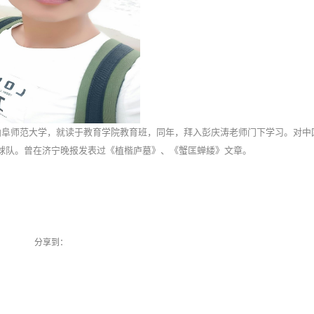
曲阜师范大学，就读于教育学院教育班，同年，拜入彭庆涛老师门下学习。对中
球队。曾在济宁晚报发表过《植楷庐墓》、《蟹匡蝉緌》文章。
分享到：