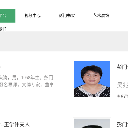
平台
视频中心
彭门书架
艺术展馆
我们
涛
彭门
庆涛，男，1958年生。彭门
吴兆
冠名导师，文博专家，曲阜
管理委员会（孔子博物院）
山
查看详
馆员，离岗前任曲阜孔子博
会会
料研究室主任。被聘为曲阜
馆员、中国孔子基金会全球
学
盟顾问、中国孔子研究院特
--王学仲夫人
彭门
业
员、齐鲁理工学院兼职教