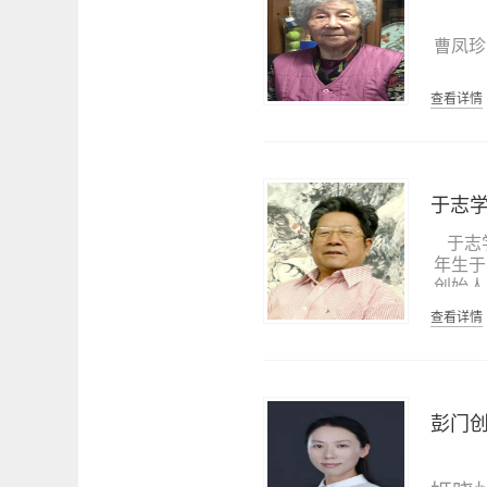
授、济
阜市政
曹凤珍
职：中
农战史
查看详情
协会会
理事、
一直致
礼乐的
于志
父系氏
研究》
于志学
《曲阜
年生于
究》、
创始人
《祭孔
术研究
查看详情
祀》、
员、中
行主编
术研
《圣域
师、
《中国
师、黑
等；联
江省画
彭门
《济宁
究会会
刊物上
第五届
创作方