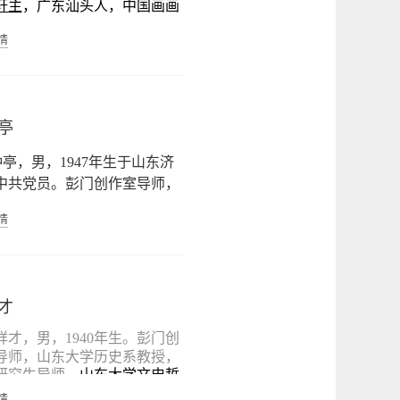
轩主
，广东汕头人，中国画画
，教务处主任，现为附中
会员,中国孔子基金会孔
笃任最小主任，恰如
国家一级美术师
，
中国美术家
情
校长，分管小学和初中教
蝂负重。
堂特聘讲师,中国孔子网
会员，
中国书法家协会
会员，
工作。
省美术家协会
副主席，
中央文
四十不惑，偶窥“读经教
华优秀传统文化公益讲
书画院研究员，济南市文联主
，痴迷于斯； 热衷国
“拯救天使”行动发起
第九届、第十届全国人大代
亭
，幸遇彭门俊才，景行行
。一位站在教育最前沿的
第七届山东省政协委员，第八
。
亭，男，1947年生于山东济
南市政协常委、第九届、第十
者,一位教育之道的践行
中共党员。彭门创作室导师，
南市政协副主席，九三学社第
书法家协会理事(第五、第六
。
、第十一届中央委员会委员，
情
，原济南兰亭书法院院长、山东
学社第三届、第四届山东省委
法家协会副主席、济南市书法
副主任委员，第七届、第八届
会主席。
市委员会主任委员。享受国务
仲亭自幼酷爱书法，用功极
才
府特殊津贴专家。辞条辑入
习书有50余年的历史。书作以
国当代美术家人名录》、《中
名世。上追晋唐、书宗二王，
祥才，男，1940年生。彭门创
代美术家人名大辞典》、《中
为坚实的书法功底，其作品多
导师，山东大学历史系教授，
研究生导师。
山东大学文史哲
代艺术界名人录》等。
选全国重大展览并获奖。先后
院
教授、儒学研究中心研究
有《张仲亭书济南七十二名泉
情