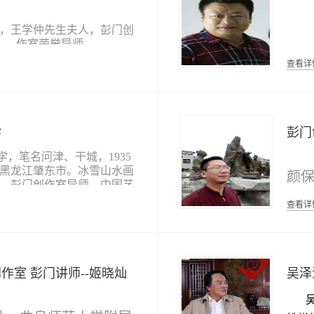
宁市政协文史委研究员、曲
今
协文史委研究员等。社会兼
，王学仲先生夫人，彭门创
作室荣誉导师
省
国秦汉史研究会会员、中国
王
研究会理事，山东省书法家
查看详
师
籍 
员、江苏省项羽文化研究会
圣”
师
黾学书院艺术学术委员等。
王学仲先生与曹凤珍夫人
力于先秦、秦汉史及传统
文
研究，出版有《黄河中下游
学
彭门
生
族源流探析》、《邹鲁文化
王学仲先生与曹凤珍夫人
《
、《曲阜孔庙祭祀通解》、
，笔名问津、干城，1935
史沉轶话》、《祭孔礼乐研
黑龙江肇东市。冰雪山水画
文
颜保
中
《始祖文化济宁探源》、
，彭门创作室导师，中国艺
礼乐》、《中国古代国家祭
届
院中国美术创作院创作研究
庐
查看详
《弟子规注释》等著作；执
国国家画院研究员、中国艺
员
线
《曲阜历史文物论丛》、
师。
究院研究生院专家工作室导
文昌》、《游读曲阜》、
中国人民大学专家工作室导
副
庭
孔庙保护协会学术论文集》
龙江省美协名誉主席、黑龙
望
合主编《<论语>新译》、
院荣誉院长、冰雪画艺术研
员。
创作室
彭门讲师--姬晓灿
吴泽
推
历史文化丛书》等；在学术
长，第九届全国政协委员、
，发表论文近百篇；在文史
、第六届中国美协理事、中
中
吴
中国
面，曲阜很多文物景区以及
愧
国作协会员。