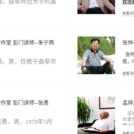
灿，曲阜师范大学附属
铁塔
许多活动中，都留存有碑刻
任
学会
诗文对联、展览撰文等文史
家，
教师，曲阜师范大学教
年来，于志学以
“继承不是
查看详
副
多次获得省、市级社会科学
蚨
子学
协会
一切在于创造”的艺术宗
果奖励。2000年以来。为济
院博士生，研究方向：
天、地 、人的 “三元绘画”为
学
山东
中
台、曲阜电视台制作多期节
行不懈的艺术实践。他创造
供撰文数十篇。2014年5月
与教学，传统文化与基
史馆
育”
山水画，以其特有的原创性
师，
晚报》周刊开辟个人专栏
席，
创作室
彭门讲师--朱宁燕
张仲
言和独特的技法，表现了
学
育。
故知鲁。2016年，担任孔子
人
之美”的冰雪美学核心思想，
表，
顾问。
止
张仲
中国画的表现对象由山、
届济
领域，师承我国著名艺术大
思考
、树拓展到山、水、云、
燕，男，任教于曲阜市
南，
仲先生，攻书法、国画、篆
届济
雪，创立了中国画“白的体
中国
文等，多有作品发表；在书
者
镇中心中学，一级教
十届
他创作的人物
画、小品画和
查看详
方面，多有论文和评论文章
届)
，体现了中国画的书卷气和
九三
亦多为书画名家作品撰文作
任教研室主任。擅长
写
省书
韵，彰显出时代的民族文化
编有《艺以弘德而无止
员会
家协
是传统笔墨与当代生活相结
《黾学大观——解读王学仲
语文教学、
传统文化教
济南
范。在中国画绘画理论上，
张
等学术专集；主编《粤风鲁
创作室
“墨有韵、白有光”的中国水
彭门讲师--张勇
孟祥
院政
吴泽浩从艺六十年国画
勤，
美内涵、“创建中国画第三
《冰雪情怀——于志学八十
《中
小楷
孟
涵――用光”的美学观点和
集》、《啸傲江山——王学
国现
有较
作室
美术进入新传统主义时代”的
张勇，男，
1978
年
5
月
集》、《特艺之光——中国
博士
张以及二十一世纪人类新型
国当
次入
术大师吴松龄》、《三经楷
研究
籍贯山东省曲阜市，济
标准“智邃远”和 “冷文化”等
出版
查看详