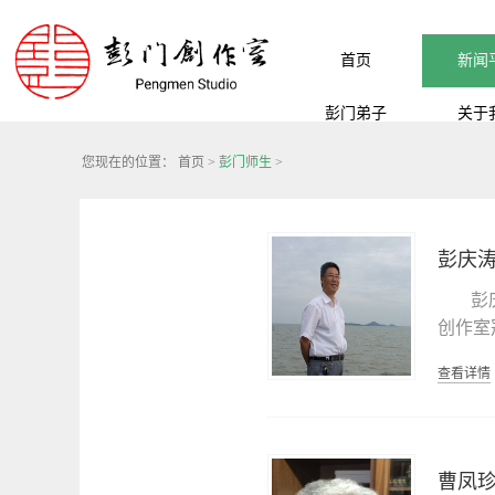
首页
新闻
彭门弟子
关于
您现在的位置：
首页
>
彭门师生
>
彭庆
彭
创作室
市文物
查看详情
副研究
物院资
市文史
祭孔联
曹凤珍
聘研究