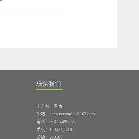
北京师范大学历史学院
教授，
、《张仲亭书法作品集》、
山东师范大学齐鲁文化研究中
仲亭书法作品选》、《张仲亭
职研究员，青岛大学、
烟台大
代名人咏济南》、《张仲亭书
山东理工大学
、
临沂师范学
潍坊学院兼职教授，兼任
中国
语>》、《张仲亭书<道德经>》
战争史研究会
理事长 、
中国秦
仲亭书弟子规》、《张仲亭书
研究会
副
理事
长、山东历史学
经》等书法专集，并多次举办
会长，山东孙子研究会副会
展览。作品作为国礼，多次赠
孟氏宗亲联谊会副会长。
家领导人、外国元首及友人，
加中国社会经济史、中国政治
多家国内外博物馆、展览馆等
史等国家社科基金项目的研
收藏。
2009年，中华人民共和国第
联系我们
主持十一五重大项目中华大典-
届运动会开幕式大碗幕投射的
典-农民战争与农民政权分典的
大诗人杜甫诗《望岳》书法就
工作和8卷本的《中国儒学学
的编撰工作。
自张仲亭之手。
山东省曲阜市
表论文160余篇，自撰专著14
五岳之尊泰山之碧霞祠道家
邮箱：pengmenstudio@163.com
主编、叁编著作20部，累计达
“入真门秉真心参透真玄真自
余万字。
电话：0537-4495168
来妙理达妙境展开妙道妙神
启超传
》（1980年
北京出版社
手机：13863756448
也出自张仲亭先生之手。2010
1990年台湾风云时代公司重
邮编：273100