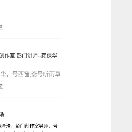
。中学正高级教师，山东
优秀教师，曲阜市杏坛名
明朋
情
，曲阜市优秀教师，曲阜
曲阜城北柳庄——“和
柳下惠故里。
大师德标兵。在《中学语
山东大汉，一介书
教学通讯》《现代语文》
创作室
彭门讲师--颜保华
。
中学语文》等报刊发表论
曲阜二中、奎文和一
二十多篇。是曲阜第十二
华，号西窗,斋号听雨草
，三迁从教。
、十三届、十四届政协委
，曲阜市实验中学语文教
99年入行，至今一
情
。现为民进曲阜师大总支
。
教育教学之余,致力于家
职称：忝列一级，仰
主委，民进济宁市委会委
教育与传统文化的研究与
高级。
从2001年起先后担任附
浩
广。现为曲阜诗社社员、
任教高中语文，昏昏
教务处副主任，级部主
泽浩，彭门创作室导师，号
楹联学会会员,中华吟诵
对学子；