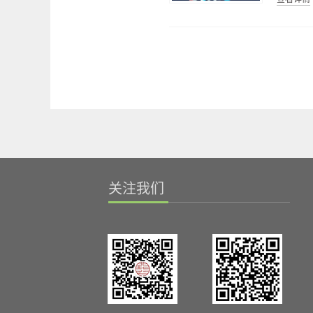
范——
学术思
书法作
宁师
曲》，
集；执
三等奖
选》等
业，
1
国际出
200
198
现任
东省书
的金钥
录《光
199
先后
史志》
届国际
国文化
师、
199
中华人
美协颁
辑》。
经验
院政府
物局、
术研究
国当代
画学术
代文博
关注我们
鹿女》
电视台
发的《
扎实人
奖； 
“黄宾
部授予
黑龙江
届“文
斯阿穆
作协会