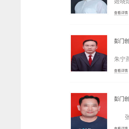
姬晓
曲阜的
撰文、
中学
五十
查看详情
作品。
重复，
优秀成
育学
旨、以
宁电视
目标进
目，提
课程
的冰雪
《济宁
彭门
艺术语
础教
——掌
“冷逸
网专家
使传统
在艺术
水、云
朱宁
师王学
树、冰
刻、诗
姚村
系”；
查看详情
画理论
花鸟画
发表，
师，
笔墨气
序；主
内涵，
境》、
作、
合的典
艺术》
他提出
彭门
育。
韵——
墨画审
集》、
审美内
华诞专
“中国
仲书画
学术主
工艺美
生，
的审美
查看详情