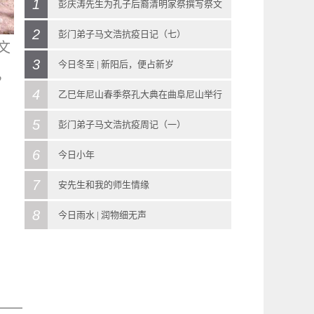
1
彭庆涛先生为孔子后裔清明家祭撰写祭文
2
2025
-
04
-
05
彭门弟子马文浩抗疫日记（七）
文
2025年清明孔子后裔墓祭文 （彭庆涛 撰文）
3
2020
-
02
-
25
今日冬至 | 新阳后，便占新岁
，
惟公元二零二五年，岁在乙巳，清明大吉之
彭门弟子马文浩抗疫日记（七）编者按用生命
4
2023
-
12
-
22
乙巳年尼山春季祭孔大典在曲阜尼山举行
日，至圣第七十九代大宗嫡孙孔垂长率阙里宗
付出，与死亡赛跑，为国家挥洒青春，为人民
今日冬至 | 新阳后，便占新岁冬至简介冬至，
5
2025
-
04
-
05
彭门弟子马文浩抗疫周记（一）
亲代表，谨遵旧章，式陈明荐，敢以香烛粢盛
坚守岗位，这是疫情一线工作人员的写照。彭
又称日短至、冬节、亚岁等，兼具自然与人文
圣境响韶音，清明祀圣哲。4月3日，乙巳年尼
6
2020
-
03
-
02
今日小年
贡品，墓祭于圣祖大成至圣先师孔子暨列祖列
门弟子马文浩在前线写下的日记，见证了青年
两大内涵，既是二十四节气中一个重要的节
山春季祭孔大典系列活动在曲阜尼山举行。乙
彭门弟子马文浩抗疫周记（一）说明由于黄冈
7
2023
-
01
-
14
安先生和我的师生情缘
宗。曰： 大哉先祖 文宣永芳 鲁国作圣 泽被万
人服务人民，奉献社会的家国情怀与责任担
气，也是中国民间的传统节日。冬至是四时八
巳年尼山春季祭孔大典系列活动包括“尼山春季
疫情依旧严峻，一线医护人员的工作强度较
今日小年小年，并非专指一个日子，由于各地
8
2023
-
03
-
06
今日雨水 | 润物细无声
邦 德侔天地 仁爱无疆 道冠古今 礼乐重光 黎民
当。抗疫如抗敌，救援如救火。让我们通过马
节之一，被视为冬季的大节日，在古代民间有
祭孔大典”“尼山清明诗歌会”“学童启蒙开笔礼”
大，因此原有的《抗疫日记》栏目改为《抗疫
风俗不一，被称为“小年”的日子也不尽相同。
安先生和我的师生情缘臧知非（苏州大学社会
2023
-
02
-
19
得毓 俊贤标彰 千秋尊慕 万代瞻仰中华和谐 复
文浩的日记来了解一线抗疫情况。2020.2.24日
“冬至大如年”的讲法。冬至是“二十四节气”之
“孔子后裔至圣林祭祀”等活动。 上午九
周记》；我们将选取山东省第十一批援鄂医疗
小年期间主要的民俗活动有扫尘、祭灶等。民
学院）摘要本文由苏州大学教授臧知非所著，
今日雨水 | 润物细无声雨水简介雨水，是二十
兴在望 战略升级 民生有康 制度矩阵 规模更张
常报备，一切平安，勿念。 昨天接到病区合并
第22个节气，斗指子，太阳黄经达270°，于每
时，在身着古代服饰的司礼官导引下，肃立在
队队员、彭门弟子马文浩的在一周内的工作感
间传统上的小年（扫尘、祭灶日）是腊月二十
记叙了“我”求学于安作璋先生的种种往事，字
四节气中的第二个节气。雨水当天斗指壬，太
奋楫扬帆 开启新航 与时俱进 孔氏担当 厚积薄