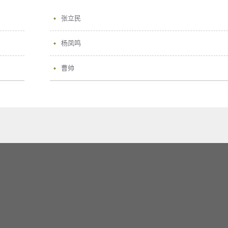
张立民
杨凤鸣
曹帅