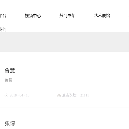
平台
视频中心
彭门书架
艺术展馆
我们
鲁慧
鲁慧
2018
-
04
-
13
点击次数：
21111
张博