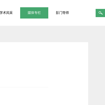
学术风采
媒体专栏
彭门导师