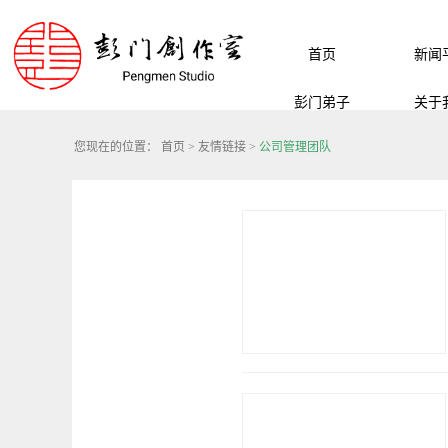
首页
新闻
彭门弟子
关于
您现在的位置：
首页
>
友情链接
>
公司管理团队