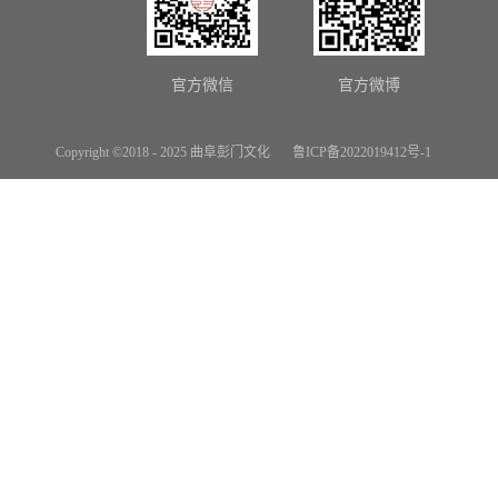
官方微信
官方微博
Copyright ©2018 - 2025 曲阜彭门文化
鲁ICP备2022019412号-1
网站