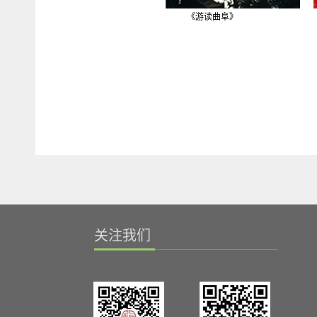
《游读曲阜》
关注我们