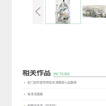
相关作品
PICTURE
彭门创作室导师彭庆涛教授小品数桢
吴泽浩国画
斜晖守天涯（刘志钰）