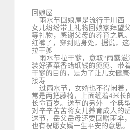
回娘屋
雨水节回娘屋是流行于川西
女儿纷纷带上礼物回娘家拜望
等礼物，感谢父母的养育之恩
红裤子，穿到贴身处，据说，
拉干爹
雨水节拉干爹，意取“雨露滋
装好酒菜香蜡纸钱的篼篼、带
干爹的目的，是为了让儿女健
接寿
过雨水节，女婿也不得闲着
常是两把藤椅，上面缠着4米长
长命百岁。送节的另外一个典
对辛辛苦苦将女儿养育成人的
送节，岳父岳母还要回赠雨伞
也有祝愿女婿一生平安的意思。