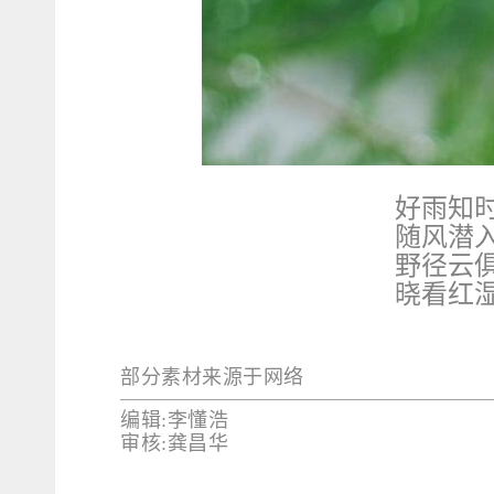
好雨知
随风潜
野径云
晓看红
部分素材来源于网络
编辑:李懂浩
审核:龚昌华