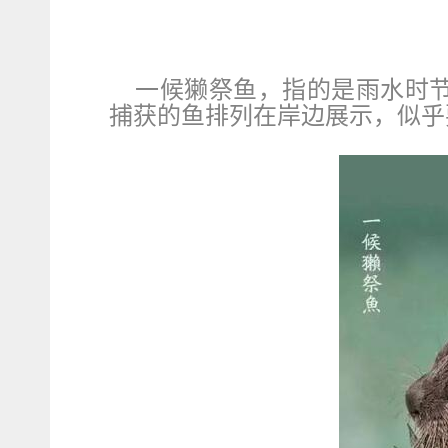
一候獭祭鱼，指的是雨水时
捕获的鱼排列在岸边展示，似乎