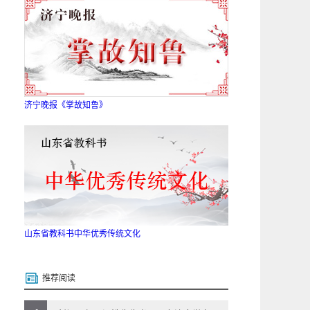
济宁晚报《掌故知鲁》
山东省教科书中华优秀传统文化
推荐阅读