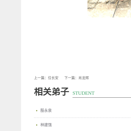
上一篇：
位长安
下一篇：
肖龙辉
相关弟子
STUDENT
殷永泉
林建强