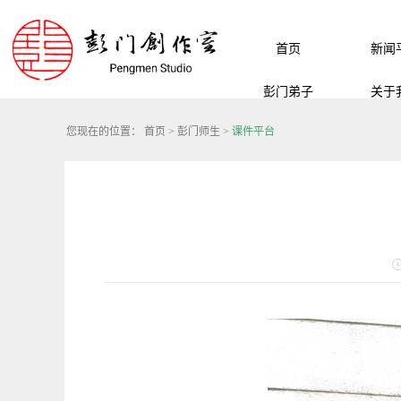
首页
新闻
彭门弟子
关于
您现在的位置：
首页
>
彭门师生
>
课件平台