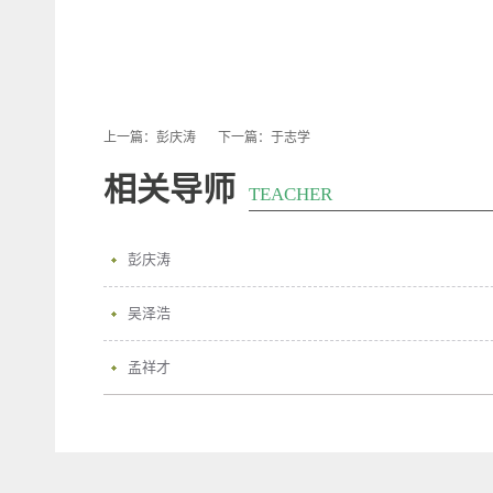
上一篇：
彭庆涛
下一篇：
于志学
相关导师
TEACHER
彭庆涛
吴泽浩
孟祥才